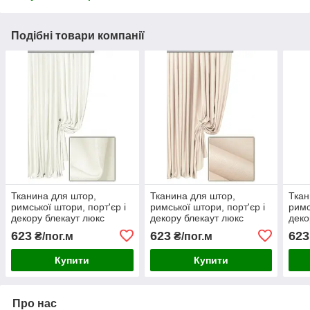
Подібні товари компанії
Тканина для штор,
Тканина для штор,
Ткан
римської штори, порт'єр і
римської штори, порт'єр і
римс
декору блекаут люкс
декору блекаут люкс
деко
однотонний колір 125
однотонний колір 140
одно
623
623
623
₴/пог.м
₴/пог.м
Купити
Купити
Про нас