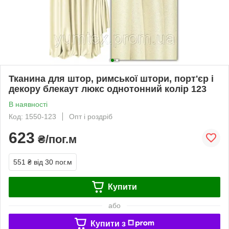
Тканина для штор, римської штори, порт'єр і
декору блекаут люкс однотонний колір 123
В наявності
Код: 1550-123
Опт і роздріб
623
₴/пог.м
551 ₴
від 30 пог.м
Купити
або
Купити з