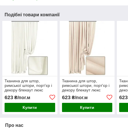
Подібні товари компанії
Тканина для штор,
Тканина для штор,
Ткан
римської штори, порт'єр і
римської штори, порт'єр і
римс
декору блекаут люкс
декору блекаут люкс
деко
однотонний колір 125
однотонний колір 140
одно
623
623
623
₴/пог.м
₴/пог.м
Купити
Купити
Про нас