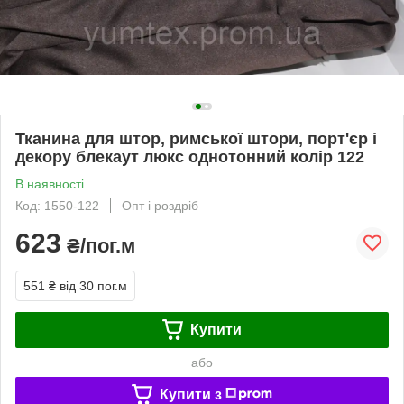
Тканина для штор, римської штори, порт'єр і
декору блекаут люкс однотонний колір 122
В наявності
Код: 1550-122
Опт і роздріб
623
₴/пог.м
551 ₴
від 30 пог.м
Купити
або
Купити з