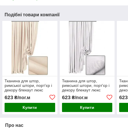
Подібні товари компанії
Тканина для штор,
Тканина для штор,
Ткан
римської штори, порт'єр і
римської штори, порт'єр і
римс
декору блекаут люкс
декору блекаут люкс
деко
однотонний колір 140
однотонний колір 117
одно
623
623
623
₴/пог.м
₴/пог.м
Купити
Купити
Про нас