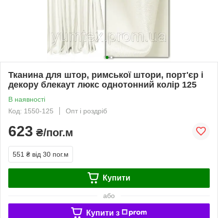
Тканина для штор, римської штори, порт'єр і
декору блекаут люкс однотонний колір 125
В наявності
Код: 1550-125
Опт і роздріб
623
₴/пог.м
551 ₴
від 30 пог.м
Купити
або
Купити з