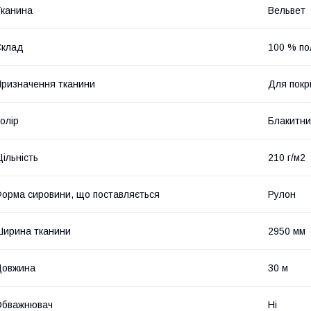
канина
Вельвет
Склад
100 % по
ризначення тканини
Для покр
олір
Блакитн
ільність
210 г/м2
орма сировини, що поставляється
Рулон
ирина тканини
2950 мм
Довжина
30 м
Обважнювач
Ні