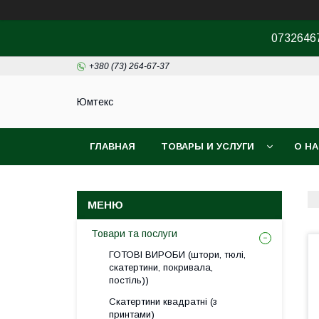
07326467
+380 (73) 264-67-37
Юмтекс
ГЛАВНАЯ
ТОВАРЫ И УСЛУГИ
О Н
ПРО ШОУРУМ
Товари та послуги
ГОТОВІ ВИРОБИ (штори, тюлі,
скатертини, покривала,
постіль))
Скатертини квадратні (з
принтами)