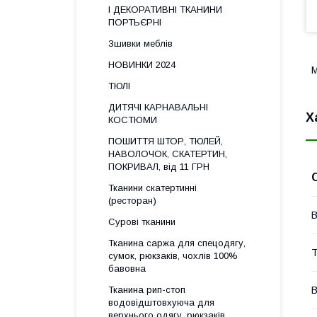
І ДЕКОРАТИВНІ ТКАНИНИ
ПОРТЬЄРНІ
Зшивки меблів
НОВИНКИ 2024
М
ТЮЛІ
ДИТЯЧІ КАРНАВАЛЬНІ
Х
КОСТЮМИ
ПОШИТТЯ ШТОР, ТЮЛЕЙ,
НАВОЛОЧОК, СКАТЕРТИН,
ПОКРИВАЛ, від 11 ГРН
Тканини скатертинні
(ресторан)
В
Сурові тканини
Тканина саржа для спецодягу,
Т
сумок, рюкзаків, чохлів 100%
бавовна
Тканина рип-стоп
В
водовідштовхуюча для
верхнього одягу, рюкзаків,