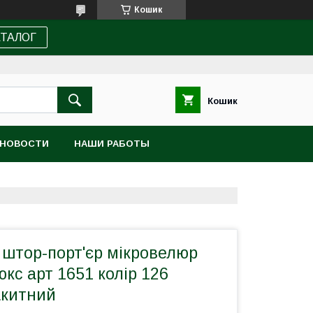
Кошик
АТАЛОГ
Кошик
НОВОСТИ
НАШИ РАБОТЫ
 штор-порт'єр мікровелюр
кс арт 1651 колір 126
акитний