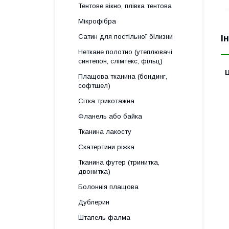
Тентове вікно, плівка тентова
Мікрофібра
Сатин для постільної білизни
І
Неткане полотно (утеплювачі
синтепон, слімтекс, фільц)
Ц
Плащова тканина (бондинг,
софтшел)
Сітка трикотажна
Фланель або байка
Тканина лакосту
Скатертини ріжка
Тканина футер (тринитка,
двонитка)
Болоннія плащова
Дублерин
Штапель фалма