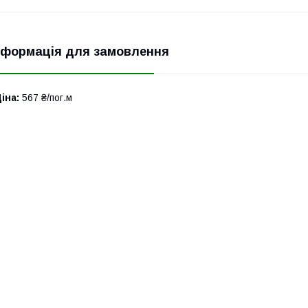
нформація для замовлення
іна:
567 ₴/пог.м