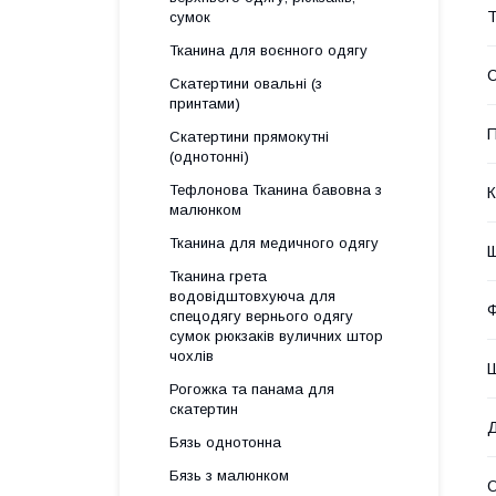
Т
сумок
Тканина для воєнного одягу
Скатертини овальні (з
принтами)
П
Скатертини прямокутні
(однотонні)
Тефлонова Тканина бавовна з
К
малюнком
Тканина для медичного одягу
Щ
Тканина грета
водовідштовхуюча для
Ф
спецодягу вернього одягу
сумок рюкзаків вуличних штор
чохлів
Ш
Рогожка та панама для
скатертин
Бязь однотонна
Бязь з малюнком