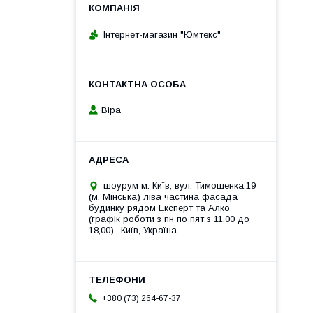
Інтернет-магазин "Юмтекс"
Віра
шоурум м. Київ, вул. Тимошенка,19
(м. Мінська) ліва частина фасада
будинку рядом Експерт та Алко
(графік роботи з пн по пят з 11,00 до
18,00)., Київ, Україна
+380 (73) 264-67-37