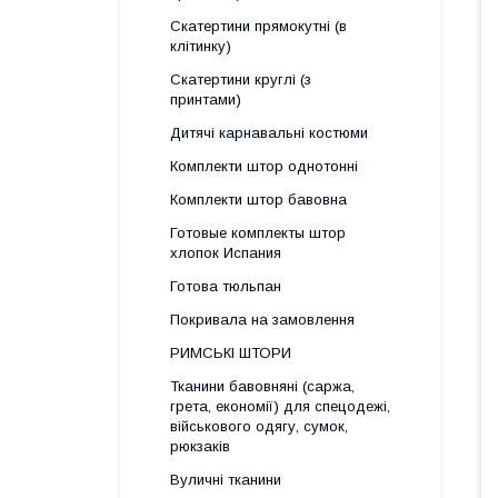
Скатертини прямокутні (в
клітинку)
Скатертини круглі (з
принтами)
Дитячі карнавальні костюми
Комплекти штор однотонні
Комплекти штор бавовна
Готовые комплекты штор
хлопок Испания
Готова тюльпан
Покривала на замовлення
РИМСЬКІ ШТОРИ
Тканини бавовняні (саржа,
грета, економії) для спецодежі,
військового одягу, сумок,
рюкзаків
Вуличні тканини