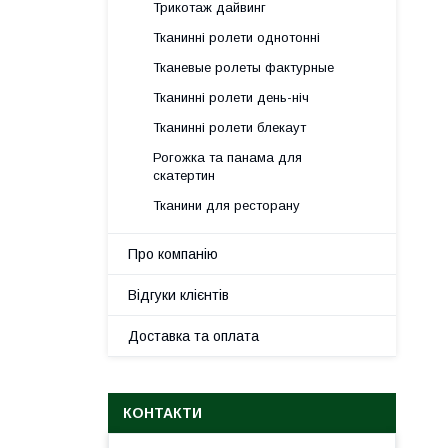
Трикотаж дайвинг
Тканинні ролети однотонні
Тканевые ролеты фактурные
Тканинні ролети день-ніч
Тканинні ролети блекаут
Рогожка та панама для
скатертин
Тканини для ресторану
Про компанію
Відгуки клієнтів
Доставка та оплата
КОНТАКТИ