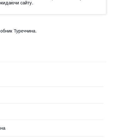
окидаючи сайту.
робник Туреччина.
чна