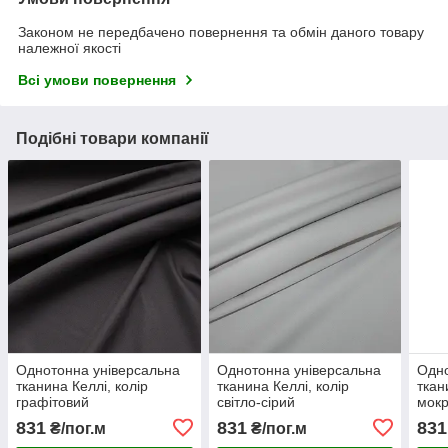
Законом не передбачено повернення та обмін даного товару
належної якості
Всі умови повернення
Подібні товари компанії
Однотонна універсальна
Однотонна універсальна
Одно
тканина Келлі, колір
тканина Келлі, колір
ткан
графітовий
світло-сірий
мокр
831
831
831
₴/пог.м
₴/пог.м