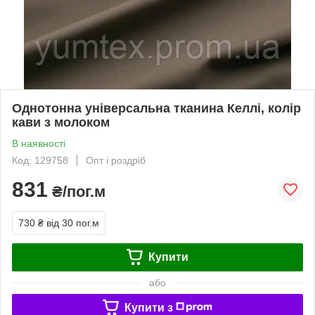
Однотонна універсальна тканина Келлі, колір
кави з молоком
В наявності
Код: 129758
Опт і роздріб
831
₴/пог.м
730 ₴
від 30 пог.м
Купити
або
Купити з