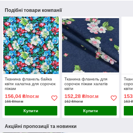
Подібні товари компанії
Тканина фланель байка
Тканина фланель для
Ткан
квіти халатна для сорочок
сорочок піжам халатів
соро
піжам
квіти
квіти
156,04
152,28
153
₴/пог.м
₴/пог.м
166 ₴/пог.м
162 ₴/пог.м
163 ₴
Купити
Купити
Акційні пропозиції та новинки