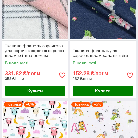
Тканина фланель сорочкова
для сорочок сорочок сорочок
Тканина фланель для
піжам клітина рожева
сорочок піжам халатів квіти
В наявності
В наявності
331,82
152,28
₴/пог.м
₴/пог.м
353 ₴/пог.м
162 ₴/пог.м
Купити
Купити
Новинка
–6%
Новинка
–6%