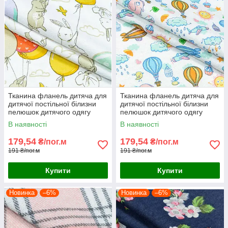
Тканина фланель дитяча для
Тканина фланель дитяча для
дитячої постільної білизни
дитячої постільної білизни
пелюшок дитячого одягу
пелюшок дитячого одягу
кролики з кульками
слоники повітряні кулі
В наявності
В наявності
179,54
179,54
₴/пог.м
₴/пог.м
191 ₴/пог.м
191 ₴/пог.м
Купити
Купити
Новинка
–6%
Новинка
–6%