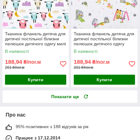
Тканина фланель дитяча для
Тканина фланель дитяча для
дитячої постільної білизни
дитячої постільної білизни
пелюшок дитячого одягу милі
пелюшок дитячого одягу
овечки баранчики місяць
звірятка
В наявності
В наявності
188,94
188,94
₴/пог.м
₴/пог.м
201 ₴/пог.м
201 ₴/пог.м
Купити
Купити
Показати ще
Про нас
95% позитивних з 188 відгуків за рік
Працює з 17.12.2014