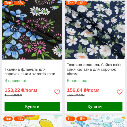
Топ
–6%
Топ
–6%
Тканина фланель байка квіти
Тканина фланель для
синя халатна для сорочок
сорочок піжам халатів квіти
піжам
В наявності
В наявності
153,22
156,04
₴/пог.м
₴/пог.м
163 ₴/пог.м
166 ₴/пог.м
Купити
Купити
Топ
–6%
Топ
–6%