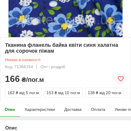
Тканина фланель байка квіти синя халатна
для сорочок піжам
Немає в наявності
Код: 71366154
Опт і роздріб
166
₴/пог.м
162 ₴
від 5 пог.м
153 ₴
від 10 пог.м
138 ₴
від 20 пог.м
Опис
Характеристики
Доставка
Оплата
Умови п
Опис