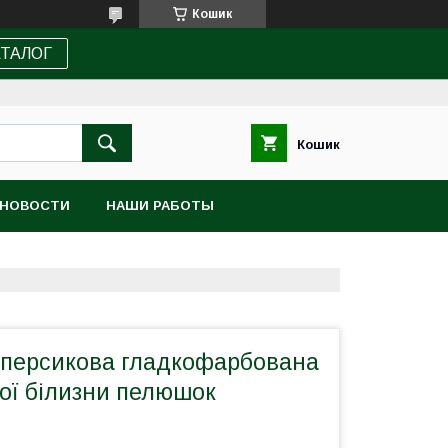
Кошик
АТАЛОГ
Кошик
НОВОСТИ
НАШИ РАБОТЫ
-персикова гладкофарбована
ої білизни пелюшок