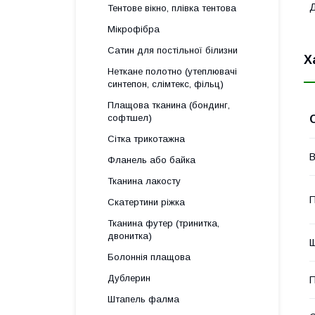
Д
Тентове вікно, плівка тентова
Мікрофібра
Сатин для постільної білизни
Х
Неткане полотно (утеплювачі
синтепон, слімтекс, фільц)
Плащова тканина (бондинг,
софтшел)
Сітка трикотажна
В
Фланель або байка
Тканина лакосту
П
Скатертини ріжка
Тканина футер (тринитка,
двонитка)
Щ
Болоннія плащова
Дублерин
П
Штапель фалма