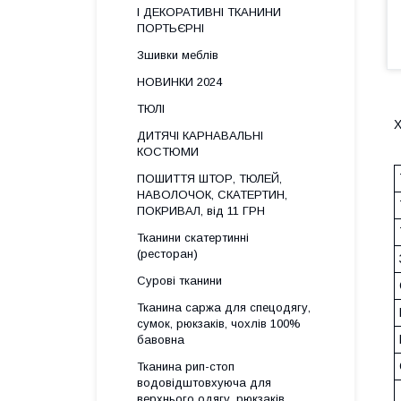
І ДЕКОРАТИВНІ ТКАНИНИ
ПОРТЬЄРНІ
Зшивки меблів
НОВИНКИ 2024
ТЮЛІ
ДИТЯЧІ КАРНАВАЛЬНІ
КОСТЮМИ
ПОШИТТЯ ШТОР, ТЮЛЕЙ,
НАВОЛОЧОК, СКАТЕРТИН,
ПОКРИВАЛ, від 11 ГРН
Тканини скатертинні
(ресторан)
Сурові тканини
Тканина саржа для спецодягу,
сумок, рюкзаків, чохлів 100%
бавовна
Тканина рип-стоп
водовідштовхуюча для
верхнього одягу, рюкзаків,