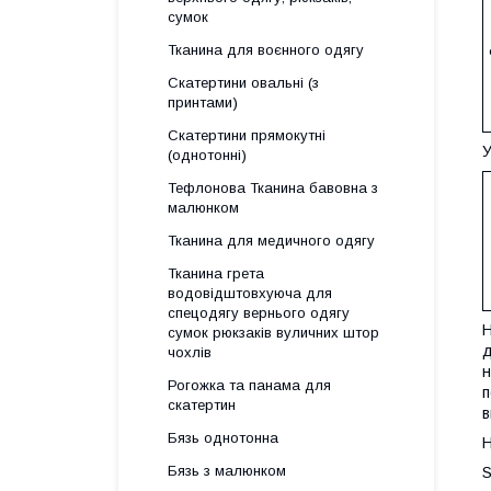
сумок
Тканина для воєнного одягу
Скатертини овальні (з
принтами)
Скатертини прямокутні
(однотонні)
Тефлонова Тканина бавовна з
малюнком
Тканина для медичного одягу
Тканина грета
водовідштовхуюча для
спецодягу вернього одягу
Н
сумок рюкзаків вуличних штор
д
чохлів
н
Рогожка та панама для
п
скатертин
в
Бязь однотонна
Н
Бязь з малюнком
S