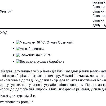
постільн
бавовна
Фільтри:
білизни
бавовна
білизни
дому
,
Од
УХОД
айгарніша тканина з усіх різновидів бязі, завдяки різним малюнкам
овгі роки зберігати яскравість кольору. Екологічно чиста, легка та гі
евибаглива в догляді. Чудовий вибір для пошиття постільної білиз
ересушувати, прасування всуху або з відпарюванням. Прання за те
ироби до деформації. Вироби з бязі: прекрасне рішення, у співвідн
изькі ціни, гурт від 3 м.
weethometex.prom.ua