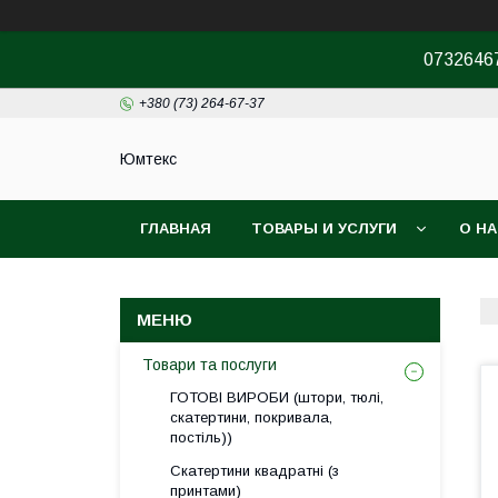
07326467
+380 (73) 264-67-37
Юмтекс
ГЛАВНАЯ
ТОВАРЫ И УСЛУГИ
О Н
ПРО ШОУРУМ
Товари та послуги
ГОТОВІ ВИРОБИ (штори, тюлі,
скатертини, покривала,
постіль))
Скатертини квадратні (з
принтами)