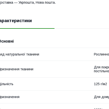
оставка — Укрпошта, Нова пошта.
арактеристики
Основні
ид натуральної тканини
Рослинно
Для покр
ризначення тканини
постільно
ільність
125 г/м2
ризначення
Для дом