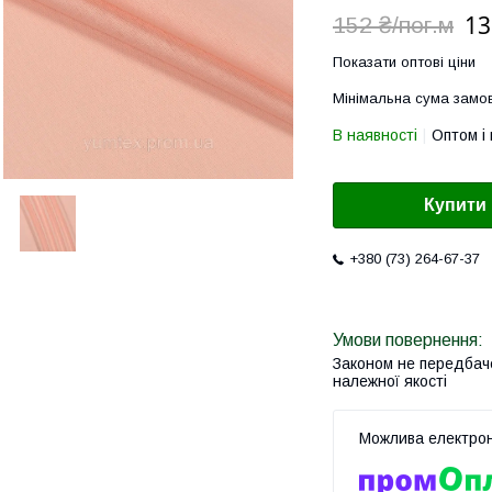
13
152 ₴/пог.м
Показати оптові ціни
Мінімальна сума замов
В наявності
Оптом і 
Купити
+380 (73) 264-67-37
Законом не передбач
належної якості