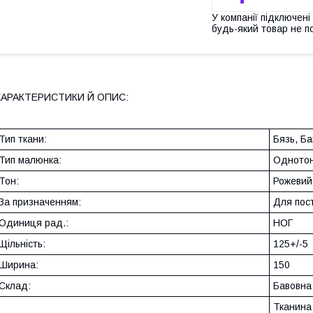
У компанії підключені
будь-який товар не п
ХАРАКТЕРИСТИКИ Й ОПИС:
Тип ткани:
Бязь, Б
Тип малюнка:
Однотон
Тон:
Рожевий
За призначенням:
Для пост
Одиниця рад.:
НОГ
Щільність:
125+/-5
Ширина:
150
Склад:
Бавовна
Тканина