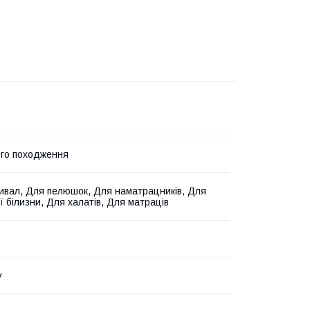
го походження
ивал, Для пелюшок, Для наматрацників, Для
ї білизни, Для халатів, Для матраців
у