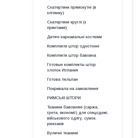
Скатертини прямокутні (в
клітинку)
Скатертини круглі (з
принтами)
Дитячі карнавальні костюми
Комплекти штор однотонні
Комплекти штор бавовна
Готовые комплекты штор
хлопок Испания
Готова тюльпан
Покривала на замовлення
РИМСЬКІ ШТОРИ
Тканини бавовняні (саржа,
грета, економії) для спецодежі,
військового одягу, сумок,
рюкзаків
Вуличні тканини