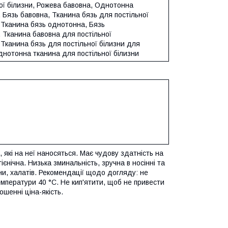
ої білизни
,
Рожева бавовна
,
Однотонна
,
Бязь бавовна
,
Тканина бязь для постільної
,
Тканина бязь однотонна
,
Бязь
,
Тканина бавовна для постільної
,
Тканина бязь для постільної білизни для
нотонна тканина для постільної білизни
, які на неї наносяться. Має чудову здатність на
гієнічна. Низька зминальність, зручна в носінні та
ни, халатів. Рекомендації щодо догляду: не
мператури 40 °C. Не кип'ятити, щоб не привести
ошенні ціна-якість.