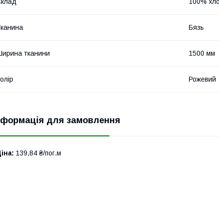
Склад
100% хло
канина
Бязь
ирина тканини
1500 мм
олір
Рожевий
нформація для замовлення
іна:
139,84 ₴/пог.м