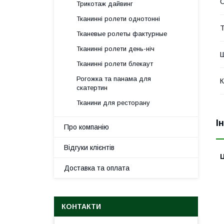
Трикотаж дайвинг
Тканинні ролети однотонні
Т
Тканевые ролеты фактурные
Тканинні ролети день-ніч
Ш
Тканинні ролети блекаут
Рогожка та панама для
К
скатертин
Тканини для ресторану
І
Про компанію
Відгуки клієнтів
Ц
Доставка та оплата
КОНТАКТИ