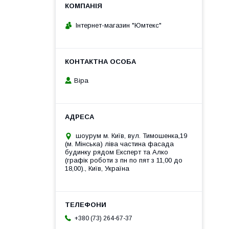
Інтернет-магазин "Юмтекс"
Віра
шоурум м. Київ, вул. Тимошенка,19
(м. Мінська) ліва частина фасада
будинку рядом Експерт та Алко
(графік роботи з пн по пят з 11,00 до
18,00)., Київ, Україна
+380 (73) 264-67-37