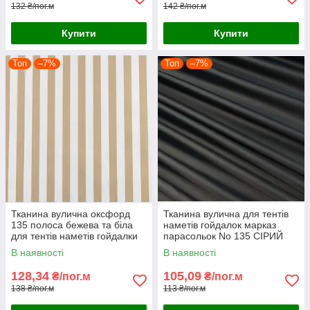
132 ₴/пог.м
142 ₴/пог.м
Купити
Купити
Топ
–7%
Топ
–7%
Тканина вулична оксфорд
Тканина вулична для тентів
135 полоса бежева та біла
наметів гойдалок марказ
для тентів наметів гойдалки
парасольок No 135 СІРИЙ
маркиз парасольок
В наявності
В наявності
128,34
105,09
₴/пог.м
₴/пог.м
138 ₴/пог.м
113 ₴/пог.м