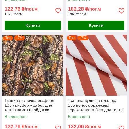
122,76
182,28
₴/пог.м
₴/пог.м
132 ₴/пог.м
196 ₴/пог.м
Купити
Купити
Топ
–7%
Топ
–7%
Тканина вулична оксфорд
Тканина вулична оксфорд
135 камуфляж дубок для
135 полоса оранжево
тентів наметів гойдалки
теракотова та біла для тентів
маркиз парасольок
наметів гойдалки маркиз
В наявності
В наявності
парасольок
122,76
132,06
₴/пог.м
₴/пог.м