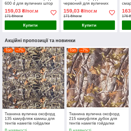
600 d для вуличних штор
червоний для вуличних
смар
тентів наметів гойдалок
штор тентів наметів чохлів
альт
159,03
159,03
163
₴/пог.м
₴/пог.м
чохлів парасольок
парасольок
гойд
171 ₴/пог.м
171 ₴/пог.м
176 ₴
пара
Купити
Купити
Акційні пропозиції та новинки
Топ
–7%
Топ
–7%
Тканина вулична оксфорд
Тканина вулична оксфорд
135 камуфляж камиш для
215 камуфляж дубок для
тентів наметів гойдалки
тентів наметів гойдалки
маркиз парасольок
маркиз парасольок
В наявності
В наявності