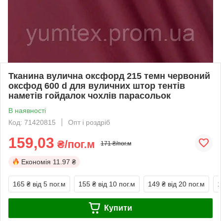
Тканина вулична оксфорд 215 темн червоний
оксфод 600 d для вуличних штор тентів
наметів гойдалок чохлів парасольок
В наявності
Код: 71420815
Опт і роздріб
159,03
₴/пог.м
171 ₴/пог.м
Економія
11.97 ₴
165 ₴
від 5 пог.м
155 ₴
від 10 пог.м
149 ₴
від 20 пог.м
Купити