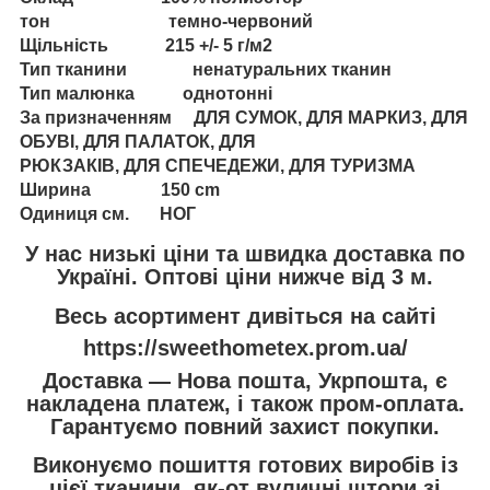
тон темно-червоний
Щільність 215 +/- 5 г/м2
Тип тканини ненатуральних тканин
Тип малюнка однотонні
За призначенням ДЛЯ СУМОК, ДЛЯ МАРКИЗ, ДЛЯ
ОБУВІ, ДЛЯ ПАЛАТОК, ДЛЯ
РЮКЗАКІВ, ДЛЯ СПЕЧЕДЕЖИ, ДЛЯ ТУРИЗМА
Ширина 150 cm
Одиниця см. НОГ
У нас низькі ціни та швидка доставка по
Україні. Оптові ціни нижче від 3 м.
Весь асортимент дивіться на сайті
https://sweethometex.prom.ua/
Доставка — Нова пошта, Укрпошта, є
накладена платеж, і також пром-оплата.
Гарантуємо повний захист покупки.
Виконуємо пошиття готових виробів із
цієї тканини, як-от вуличні штори зі