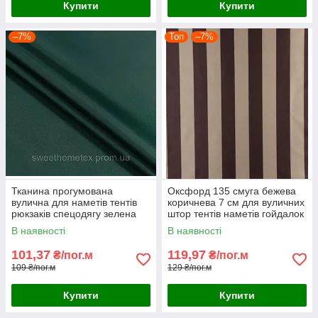
Купити
Купити
–7%
Топ
–7%
Тканина прогумована
Оксфорд 135 смуга бежева
вулична для наметів тентів
коричнева 7 см для вуличних
рюкзаків спецодягу зелена
штор тентів наметів гойдалок
навісів парасольок
В наявності
В наявності
101,37
119,97
₴/пог.м
₴/пог.м
109 ₴/пог.м
129 ₴/пог.м
Купити
Купити