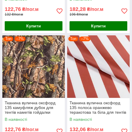
122,76
182,28
₴/пог.м
₴/пог.м
132 ₴/пог.м
196 ₴/пог.м
Купити
Купити
Топ
–7%
Топ
–7%
Тканина вулична оксфорд
Тканина вулична оксфорд
135 камуфляж дубок для
135 полоса оранжево
тентів наметів гойдалки
теракотова та біла для тентів
маркиз парасольок
наметів гойдалки маркиз
В наявності
В наявності
парасольок
122,76
132,06
₴/пог.м
₴/пог.м