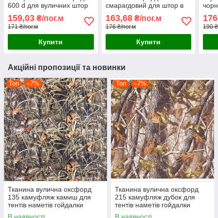
600 d для вуличних штор
смарагдовий для штор в
чорн
тентів наметів гойдалок
альтанку тентів наметів
чохл
159,03
163,68
176
₴/пог.м
₴/пог.м
чохлів парасольок
гойдалки маркіз
нам
171 ₴/пог.м
176 ₴/пог.м
190 ₴
парасольок
Купити
Купити
Акційні пропозиції та новинки
Топ
–7%
Топ
–7%
Тканина вулична оксфорд
Тканина вулична оксфорд
135 камуфляж камиш для
215 камуфляж дубок для
тентів наметів гойдалки
тентів наметів гойдалки
маркиз парасольок
маркиз парасольок
В наявності
В наявності