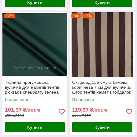
Купити
Купити
–7%
Топ
–7%
Тканина прогумована
Оксфорд 135 смуга бежева
вулична для наметів тентів
коричнева 7 см для вуличних
рюкзаків спецодягу зелена
штор тентів наметів гойдалок
навісів парасольок
В наявності
В наявності
101,37
119,97
₴/пог.м
₴/пог.м
109 ₴/пог.м
129 ₴/пог.м
Купити
Купити