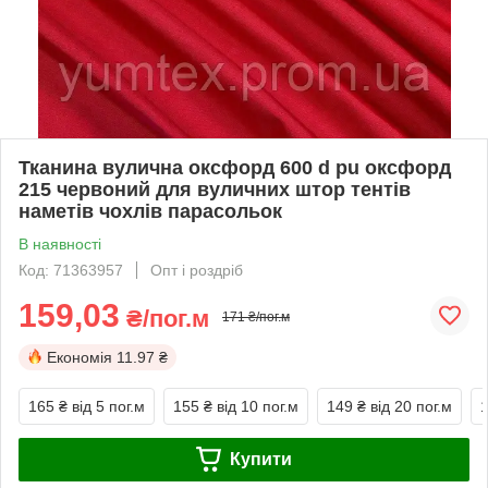
Тканина вулична оксфорд 600 d pu оксфорд
215 червоний для вуличних штор тентів
наметів чохлів парасольок
В наявності
Код: 71363957
Опт і роздріб
159,03
₴/пог.м
171 ₴/пог.м
Економія
11.97 ₴
165 ₴
від 5 пог.м
155 ₴
від 10 пог.м
149 ₴
від 20 пог.м
Купити