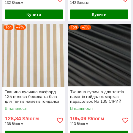
132 ₴/пог.м
142 ₴/пог.м
Купити
Купити
Топ
–7%
Топ
–7%
Тканина вулична оксфорд
Тканина вулична для тентів
135 полоса бежева та біла
наметів гойдалок марказ
для тентів наметів гойдалки
парасольок No 135 СІРИЙ
маркиз парасольок
В наявності
В наявності
128,34
105,09
₴/пог.м
₴/пог.м
138 ₴/пог.м
113 ₴/пог.м