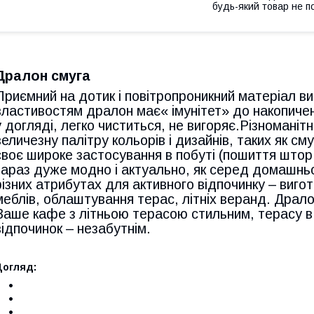
будь-який товар не п
Дралон смуга
Приємний на дотик і повітропроникний матеріал ви
властивостям дралон має« імунітет» до накопиченн
у догляді, легко чиститься, не вигоряє.Різноманіт
величезну палітру кольорів і дизайнів, таких як сму
своє широке застосування в побуті (пошиття штор,
зараз дуже модно і актуально, як серед домашнього
різних атрибутах для активного відпочинку – виго
меблів, облаштування терас, літніх веранд. Драло
Ваше кафе з літньою терасою стильним, терасу в
відпочинок – незабутнім.
Догляд: