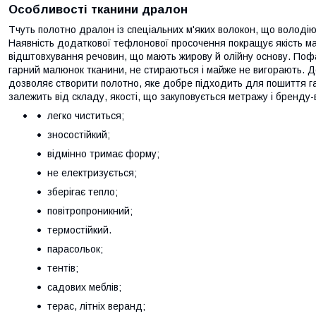
Особливості тканини дралон
Тчуть полотно дралон із спеціальних м'яких волокон, що володі
Наявність додаткової тефлонової просочення покращує якість мате
відштовхування речовин, що мають жирову й олійну основу. Пофа
гарний малюнок тканини, не стираються і майже не вигорають. 
дозволяє створити полотно, яке добре підходить для пошиття г
залежить від складу, якості, що закуповується метражу і бренду
легко чиститься;
зносостійкий;
відмінно тримає форму;
не електризується;
зберігає тепло;
повітропроникний;
термостійкий.
парасольок;
тентів;
садових меблів;
терас, літніх веранд;