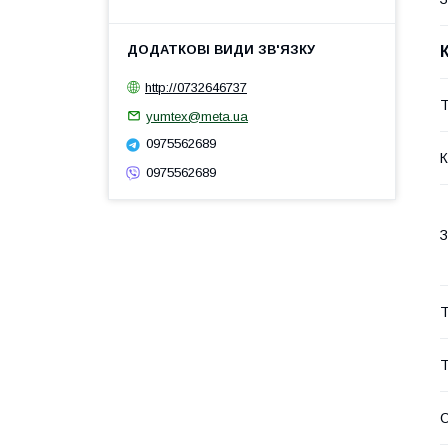
http://0732646737
Т
yumtex@meta.ua
0975562689
К
0975562689
З
Т
Т
О