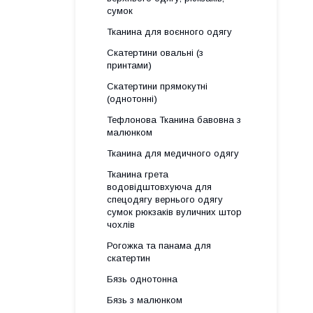
сумок
Тканина для воєнного одягу
Скатертини овальні (з
принтами)
Скатертини прямокутні
(однотонні)
Тефлонова Тканина бавовна з
малюнком
Тканина для медичного одягу
Тканина грета
водовідштовхуюча для
спецодягу вернього одягу
сумок рюкзаків вуличних штор
чохлів
Рогожка та панама для
скатертин
Бязь однотонна
Бязь з малюнком