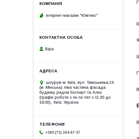
П
Інтернет-магазин "Юмтекс"
Щ
Ф
Віра
Ш
П
шоурум м. Київ, вул. Тимошенка,19
(м. Мінська) ліва частина фасада
В
будинку рядом Експерт та Алко
(графік роботи з пн по пят з 11,00 до
18,00)., Київ, Україна
В
+380 (73) 264-67-37
З