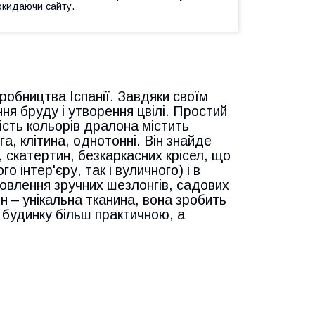
окидаючи сайту.
робництва Іспанії. Завдяки своїм
я бруду і утворення цвілі. Простий
ність кольорів дралона містить
га, клітина, однотонні. Він знайде
 скатертин, безкаркасних крісел, що
 інтер'єру, так і вуличного) і в
товлення зручних шезлонгів, садових
н – унікальна тканина, вона зробить
 будинку більш практичною, а