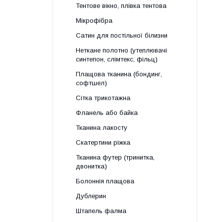
Тентове вікно, плівка тентова
Мікрофібра
Сатин для постільної білизни
Неткане полотно (утеплювачі
синтепон, слімтекс, фільц)
Плащова тканина (бондинг,
софтшел)
Сітка трикотажна
Фланель або байка
Тканина лакосту
Скатертини ріжка
Тканина футер (тринитка,
двонитка)
Болоннія плащова
Дублерин
Штапель фалма