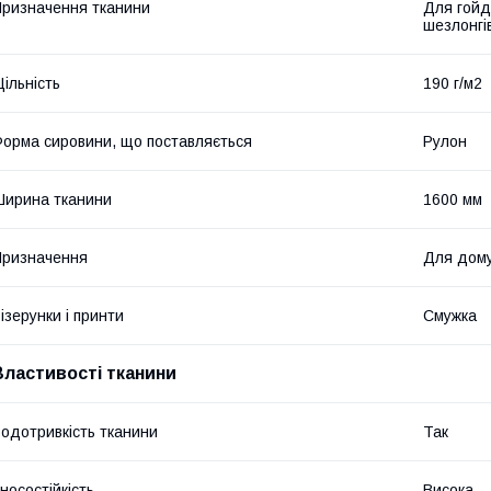
ризначення тканини
Для гойд
шезлонгів
ільність
190 г/м2
орма сировини, що поставляється
Рулон
ирина тканини
1600 мм
ризначення
Для дом
ізерунки і принти
Смужка
Властивості тканини
одотривкість тканини
Так
носостійкість
Висока