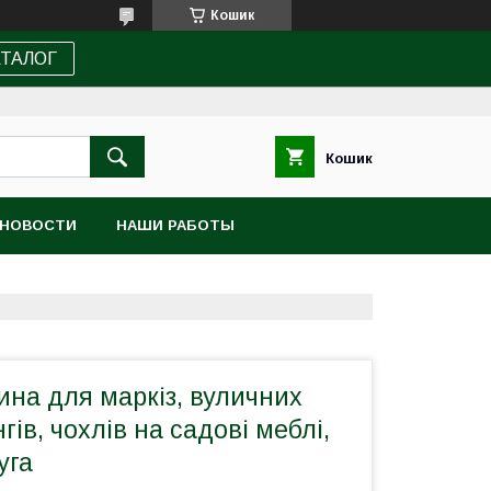
Кошик
АТАЛОГ
Кошик
НОВОСТИ
НАШИ РАБОТЫ
на для маркіз, вуличних
ів, чохлів на садові меблі,
уга