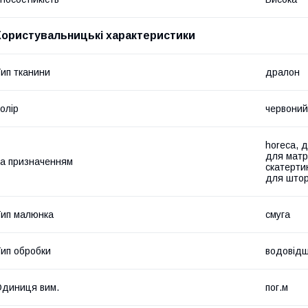
Користувальницькі характеристики
ип тканини
дралон
олір
червоний
horeca, д
для матр
а призначенням
скатертин
для штор
ип малюнка
смуга
ип обробки
водовідш
диниця вим.
пог.м