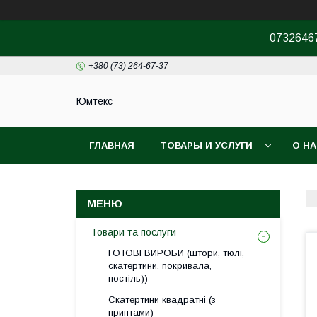
07326467
+380 (73) 264-67-37
Юмтекс
ГЛАВНАЯ
ТОВАРЫ И УСЛУГИ
О Н
ПРО ШОУРУМ
Товари та послуги
ГОТОВІ ВИРОБИ (штори, тюлі,
скатертини, покривала,
постіль))
Скатертини квадратні (з
принтами)