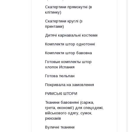
Скатертини прямокутні (в
клітинку)
Скатертини круглі (з
принтами)
Дитячі карнавальні костюми
Комплекти штор однотонні
Комплекти штор бавовна
Готовые комплекты штор
хлопок Испания
Готова тюльпан
Покривала на замовлення
РИМСЬКІ ШТОРИ
Тканини бавовняні (саржа,
грета, економії) для спецодежі,
військового одягу, сумок,
рюкзаків
Вуличні тканини