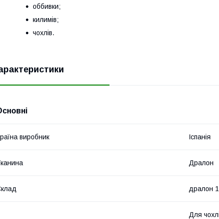
оббивки;
килимів;
чохлів.
арактеристики
Основні
раїна виробник
Іспанія
канина
Дралон
Склад
дралон 
Для чохлі