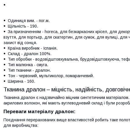
Одиниця вим. - пог.м.
Щільність - 190.
За призначенням - horeca, для безкаркасних крісел, для декору
взуття, для портьєр, для скатертин, для сумок, для вулиці, для ч
захист від сонця.
Країна виробник - Іспанія.
Склад - дралон 100%.
Тип обробки - водовідштовхувальна, брудовідштовхуюча, теф
Тип малюнка - смуга.
Тип тканини - дралон.
Тон - червоний, мультиколор, помаранчевий.
Ширина - 160.
Тканина дралон – міцність, надійність, довговічн
Тканина дралон є надзвичайно міцним синтетичним матеріалом.
акрилових волокон, які мають вуглеводневий склад і були розроб
Переваги матеріалу дралон:
Поєднання перерахованих вище властивостей робить таке полот
для виробництва: