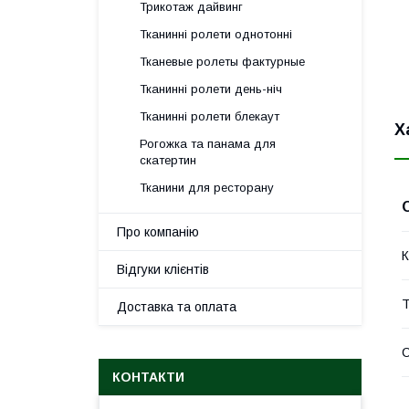
Трикотаж дайвинг
Тканинні ролети однотонні
Тканевые ролеты фактурные
Тканинні ролети день-ніч
Тканинні ролети блекаут
Х
Рогожка та панама для
скатертин
Тканини для ресторану
Про компанію
К
Відгуки клієнтів
Т
Доставка та оплата
КОНТАКТИ