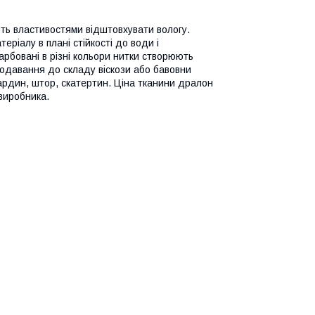
ють властивостями відштовхувати вологу.
ріалу в плані стійкості до води і
рбовані в різні кольори нитки створюють
Додавання до складу віскози або бавовни
ардин, штор, скатертин. Ціна тканини дралон
-виробника.