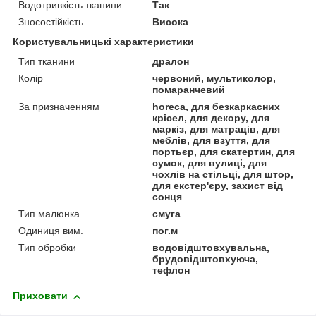
Водотривкість тканини
Так
Зносостійкість
Висока
Користувальницькі характеристики
Тип тканини
дралон
Колір
червоний, мультиколор,
помаранчевий
За призначенням
horeca, для безкаркасних
крісел, для декору, для
маркіз, для матраців, для
меблів, для взуття, для
портьєр, для скатертин, для
сумок, для вулиці, для
чохлів на стільці, для штор,
для екстер'єру, захист від
сонця
Тип малюнка
смуга
Одиниця вим.
пог.м
Тип обробки
водовідштовхувальна,
брудовідштовхуюча,
тефлон
Приховати