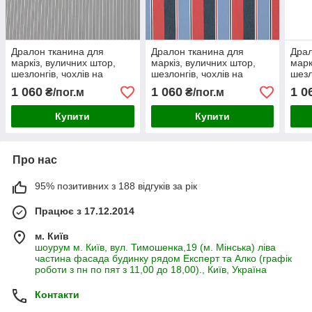
Дралон тканина для
Дралон тканина для
Драл
маркіз, вуличних штор,
маркіз, вуличних штор,
марк
шезлонгів, чохлів на
шезлонгів, чохлів на
шезл
садові меблі, гойдалок,
садові меблі, гойдалок,
садо
1 060
1 060
1 0
₴/пог.м
₴/пог.м
смуга
смуга
смуг
Купити
Купити
Про нас
95% позитивних з 188 відгуків за рік
Працює з 17.12.2014
м. Київ
шоурум м. Київ, вул. Тимошенка,19 (м. Мінська) ліва
частина фасада будинку рядом Експерт та Алко (графік
роботи з пн по пят з 11,00 до 18,00)., Київ, Україна
Контакти