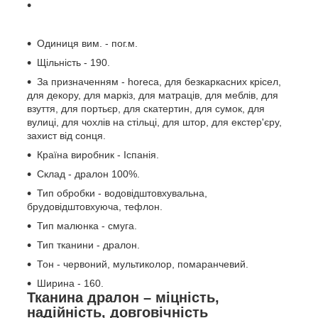
Одиниця вим. - пог.м.
Щільність - 190.
За призначенням - horeca, для безкаркасних крісел,
для декору, для маркіз, для матраців, для меблів, для
взуття, для портьєр, для скатертин, для сумок, для
вулиці, для чохлів на стільці, для штор, для екстер'єру,
захист від сонця.
Країна виробник - Іспанія.
Склад - дралон 100%.
Тип обробки - водовідштовхувальна,
брудовідштовхуюча, тефлон.
Тип малюнка - смуга.
Тип тканини - дралон.
Тон - червоний, мультиколор, помаранчевий.
Ширина - 160.
Тканина дралон – міцність,
надійність, довговічність