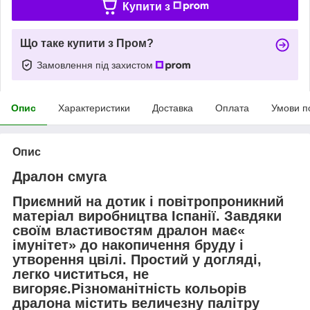
Купити з
Що таке купити з Пром?
Замовлення під захистом
Опис
Характеристики
Доставка
Оплата
Умови п
Опис
Дралон смуга
Приємний на дотик і повітропроникний
матеріал виробництва Іспанії. Завдяки
своїм властивостям дралон має«
імунітет» до накопичення бруду і
утворення цвілі. Простий у догляді,
легко чиститься, не
вигоряє.Різноманітність кольорів
дралона містить величезну палітру