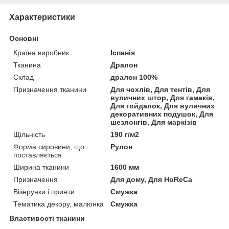
Характеристики
Основні
Країна виробник
Іспанія
Тканина
Дралон
Склад
дралон 100%
Призначення тканини
Для чохлів, Для тентів, Для
вуличних штор, Для гамаків,
Для гойдалок, Для вуличних
декоративних подушок, Для
шезлонгів, Для маркізів
Щільність
190 г/м2
Форма сировини, що
Рулон
поставляється
Ширина тканини
1600 мм
Призначення
Для дому, Для HoReCa
Візерунки і принти
Смужка
Тематика декору, малюнка
Смужка
Властивості тканини