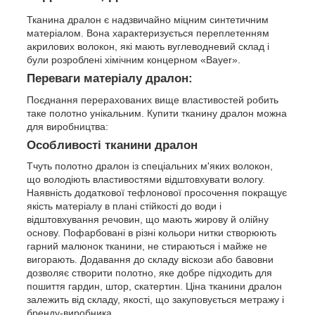
Тканина дралон є надзвичайно міцним синтетичним
матеріалом. Вона характеризується переплетенням
акрилових волокон, які мають вуглеводневий склад і
були розроблені хімічним концерном «Bayer».
Переваги матеріалу дралон:
Поєднання перерахованих вище властивостей робить
таке полотно унікальним. Купити тканину дралон можна
для виробництва:
Особливості тканини дралон
Тчуть полотно дралон із спеціальних м'яких волокон,
що володіють властивостями відштовхувати вологу.
Наявність додаткової тефлонової просочення покращує
якість матеріалу в плані стійкості до води і
відштовхування речовин, що мають жирову й олійну
основу. Пофарбовані в різні кольори нитки створюють
гарний малюнок тканини, не стираються і майже не
вигорають. Додавання до складу віскози або бавовни
дозволяє створити полотно, яке добре підходить для
пошиття гардин, штор, скатертин. Ціна тканини дралон
залежить від складу, якості, що закуповується метражу і
бренду-виробника.