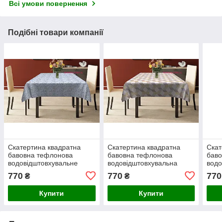
Всі умови повернення
Подібні товари компанії
Скатертина квадратна
Скатертина квадратна
Скат
бавовна тефлонова
бавовна тефлонова
бав
водовідштовхувальне
водовідштовхувальна
водо
гідрофобне просочення
гідрофобна просочення
гідр
770
770
770
₴
₴
квіти сакури на синьому
квіти на коричнево-сірому
квіт
тлі
тлі
тлі
Купити
Купити