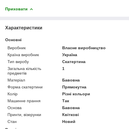
Приховати
Характеристики
Основні
Виробник
Власне виробництво
Країна виробник
Україна
Тип виробу
Скатертина
Загальна кількість
1
предметів
Матеріал
Бавовна
Форма скатертини
Прямокутна
Колір
Різні кольори
Машинне прання
Так
Основа
Бавовна
Принти, візерунки
Квіткові
Стан
Новий