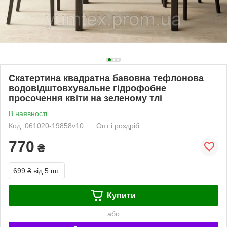
Скатертина квадратна бавовна тефлонова
водовідштовхувальне гідрофобне
просочення квіти на зеленому тлі
В наявності
Код: 061020-19858v10
Опт і роздріб
770
₴
699 ₴
від 5 шт.
Купити
або