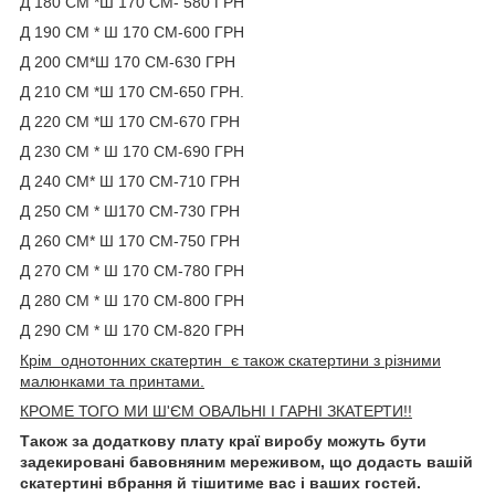
Д 180 СМ *Ш 170 СМ- 580 ГРН
Д 190 СМ * Ш 170 СМ-600 ГРН
Д 200 СМ*Ш 170 СМ-630 ГРН
Д 210 СМ *Ш 170 СМ-650 ГРН.
Д 220 СМ *Ш 170 СМ-670 ГРН
Д 230 СМ * Ш 170 СМ-690 ГРН
Д 240 СМ* Ш 170 СМ-710 ГРН
Д 250 СМ * Ш170 СМ-730 ГРН
Д 260 СМ* Ш 170 СМ-750 ГРН
Д 270 СМ * Ш 170 СМ-780 ГРН
Д 280 СМ * Ш 170 СМ-800 ГРН
Д 290 СМ * Ш 170 СМ-820 ГРН
Крім однотонних скатертин є також скатертини з різними
малюнками та принтами.
КРОМЕ ТОГО
МИ Ш'ЄМ ОВАЛЬНІ І ГАРНІ ЗКАТЕРТИ!!
Також за додаткову плату краї виробу можуть бути
задекировані бавовняним мереживом, що додасть вашій
скатертині вбрання й тішитиме вас і ваших гостей.