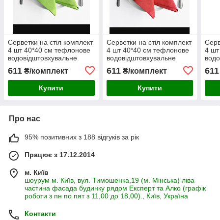
Серветки на стіл комплект
Серветки на стіл комплект
Серв
4 шт 40*40 см тефлонове
4 шт 40*40 см тефлонове
4 шт
водовідштовхувальне
водовідштовхувальне
водо
просочення салатовий
просочення червоний
прос
611
611
611
₴/комплект
₴/комплект
Купити
Купити
Про нас
95% позитивних з 188 відгуків за рік
Працює з 17.12.2014
м. Київ
шоурум м. Київ, вул. Тимошенка,19 (м. Мінська) ліва
частина фасада будинку рядом Експерт та Алко (графік
роботи з пн по пят з 11,00 до 18,00)., Київ, Україна
Контакти