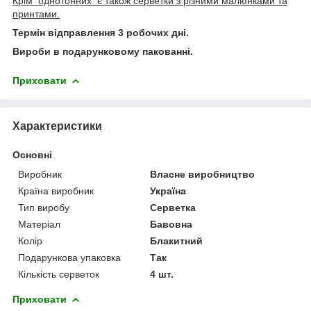
Крім однотонних є також серветки з різними малюнками та
принтами.
Термін відправлення 3 робочих дні.
Вироби в подарунковому пакованні.
Приховати
Характеристики
Основні
Виробник
Власне виробництво
Країна виробник
Україна
Тип виробу
Серветка
Матеріал
Бавовна
Колір
Блакитний
Подарункова упаковка
Так
Кількість серветок
4 шт.
Приховати