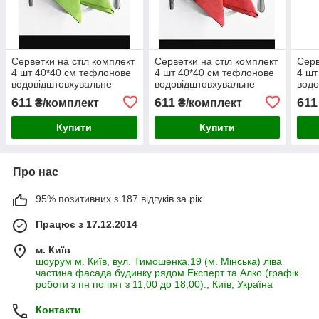
Серветки на стіл комплект
Серветки на стіл комплект
Серв
4 шт 40*40 см тефлонове
4 шт 40*40 см тефлонове
4 шт
водовідштовхувальне
водовідштовхувальне
водо
просочення салатовий
просочення червоний
про
611
611
611
₴/комплект
₴/комплект
або 
Купити
Купити
Про нас
95% позитивних з 187 відгуків за рік
Працює з 17.12.2014
м. Київ
шоурум м. Київ, вул. Тимошенка,19 (м. Мінська) ліва
частина фасада будинку рядом Експерт та Алко (графік
роботи з пн по пят з 11,00 до 18,00)., Київ, Україна
Контакти