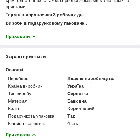
Крім однотонних є також серветки з різними малюнками та
принтами.
Термін відправлення 3 робочих дні.
Вироби в подарунковому пакованні.
Приховати
Характеристики
Основні
Виробник
Власне виробництво
Країна виробник
Україна
Тип виробу
Серветка
Матеріал
Бавовна
Колір
Коричневий
Подарункова упаковка
Так
Кількість серветок
4 шт.
Приховати