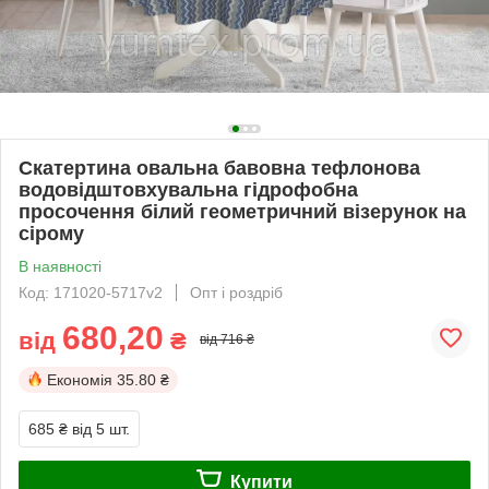
Скатертина овальна бавовна тефлонова
водовідштовхувальна гідрофобна
просочення білий геометричний візерунок на
сірому
В наявності
Код: 171020-5717v2
Опт і роздріб
680,20
від
₴
від 716 ₴
Економія
35.80 ₴
685 ₴
від 5 шт.
Купити