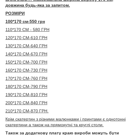
довжина будь-яка за запитом.
РОЗМІРИ
100*170 см-550 грн
110*170 СМ - 580 ГРН
120*170 СМ-610 ГРН
130*170 СМ-640 ГРН
140*170 СМ-670 ГРН
150*170 СМ-700 ГРН
160*170 СМ-730 ГРН
170*170 СМ-760 ГРН
180*170 СМ-790 ГРН
190*170 СМ-810 ГРН
200*170 СМ-840 ГРН
210*170 СМ-870 ГРН.
Крім скатертин з різними малюнками і принтами є однотонні
скатертини а також на прямокутні та круглі столи.
Також за додаткову плату краю вироби можуть бути