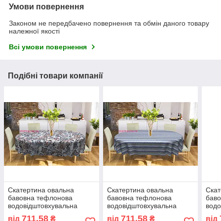
Умови повернення
Законом не передбачено повернення та обмін даного товару
належної якості
Всі умови повернення
Подібні товари компанії
Скатертина овальна
Скатертина овальна
Скат
бавовна тефлонова
бавовна тефлонова
бав
водовідштовхувальна
водовідштовхувальна
водо
гідрофобна просочення
гідрофобна просочення
гідр
711,58
711,58
від
₴
від
₴
від