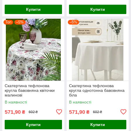
Купити
Купити
Топ
–5%
–5%
Скатертина тефлонова
Скатертина тефлонова
кругла бавовняна квіточки
кругла однотонна бавовняна
малинові
біла
В наявності
В наявності
571,90
571,90
₴
₴
602 ₴
602 ₴
Купити
Купити