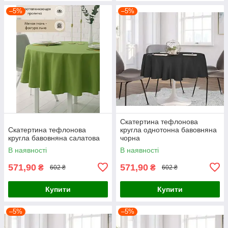
–5%
–5%
Скатертина тефлонова
Скатертина тефлонова
кругла однотонна бавовняна
кругла бавовняна салатова
чорна
В наявності
В наявності
571,90
571,90
₴
₴
602 ₴
602 ₴
Купити
Купити
–5%
–5%