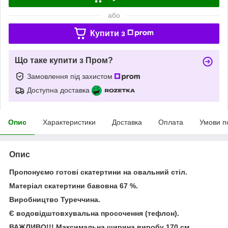
або
Купити з
Що таке купити з Пром?
Замовлення під захистом
Доступна доставка
Опис
Характеристики
Доставка
Оплата
Умови п
Опис
Пропонуємо готові скатертини на овальний стіл.
Матеріал скатертини бавовна 67 %.
Виробництво Туреччина.
Є водовідштовхувальна просочення (тефлон).
ВАЖЛИВО!!! Максимальна ширина виробу 170 см,