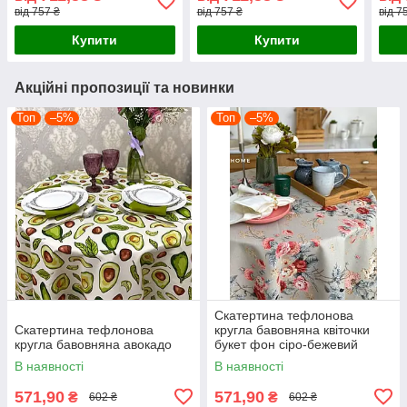
білий геометричний
білий геометричний
біли
від 757 ₴
від 757 ₴
від 7
візерунок на сірому
візерунок на сірому
візе
Купити
Купити
Акційні пропозиції та новинки
Топ
–5%
Топ
–5%
Скатертина тефлонова
Скатертина тефлонова
кругла бавовняна квіточки
кругла бавовняна авокадо
букет фон сіро-бежевий
В наявності
В наявності
571,90
571,90
₴
₴
602 ₴
602 ₴