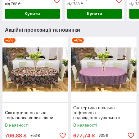
білий геометричний
білий геометричний
біли
від 788 ₴
від 788 ₴
від 7
візерунок на сірому
візерунок на сірому
візе
Купити
Купити
Акційні пропозиції та новинки
–6%
–6%
Скатертина овальна
Скатертина овальна
тефлонова
тефлонова великі піони
водовідштовхувальна з
просоченням горошки фон
В наявності
В наявності
рожевий
706,88
677,74
₴
₴
752 ₴
721 ₴