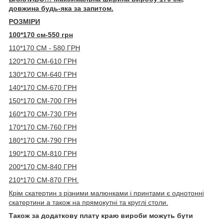
довжина будь-яка за запитом.
РОЗМІРИ
100*170 см-550 грн
110*170 СМ - 580 ГРН
120*170 СМ-610 ГРН
130*170 СМ-640 ГРН
140*170 СМ-670 ГРН
150*170 СМ-700 ГРН
160*170 СМ-730 ГРН
170*170 СМ-760 ГРН
180*170 СМ-790 ГРН
190*170 СМ-810 ГРН
200*170 СМ-840 ГРН
210*170 СМ-870 ГРН.
Крім скатертин з різними малюнками і принтами є однотонні
скатертини а також на прямокутні та круглі столи.
Також за додаткову плату краю вироби можуть бути