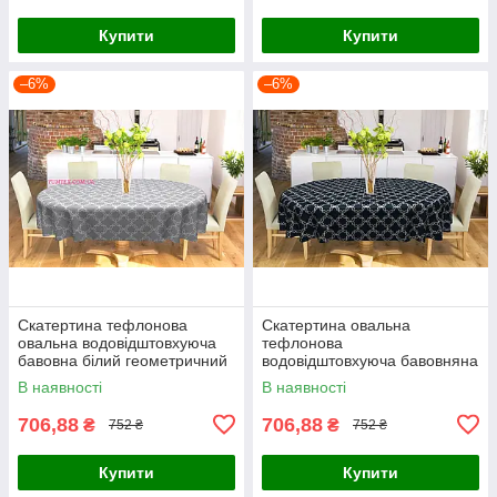
Купити
Купити
–6%
–6%
Скатертина тефлонова
Скатертина овальна
овальна водовідштовхуюча
тефлонова
бавовна білий геометричний
водовідштовхуюча бавовняна
візерунок на сірому
білий геометричний візерунок
В наявності
В наявності
на синьому
706,88
706,88
₴
₴
752 ₴
752 ₴
Купити
Купити