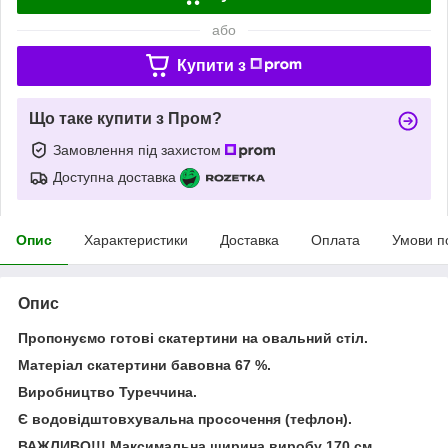
або
Купити з
Що таке купити з Пром?
Замовлення під захистом
Доступна доставка
Опис
Характеристики
Доставка
Оплата
Умови п
Опис
Пропонуємо готові скатертини на овальний стіл.
Матеріал скатертини бавовна 67 %.
Виробництво Туреччина.
Є водовідштовхувальна просочення (тефлон).
ВАЖЛИВО!!! Максимальна ширина виробу 170 см,