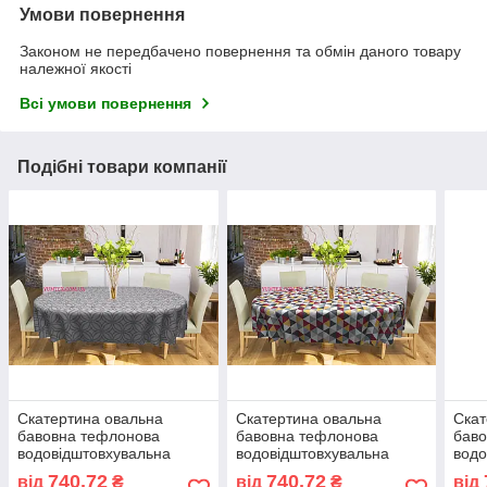
Умови повернення
Законом не передбачено повернення та обмін даного товару
належної якості
Всі умови повернення
Подібні товари компанії
Скатертина овальна
Скатертина овальна
Скат
бавовна тефлонова
бавовна тефлонова
бав
водовідштовхувальна
водовідштовхувальна
водо
гідрофобна просочення
гідрофобна просочення
гідр
740,72
740,72
від
₴
від
₴
від