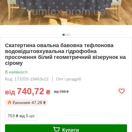
Скатертина овальна бавовна тефлонова
водовідштовхувальна гідрофобна
просочення білий геометричний візерунок на
сірому
В наявності
Код: 171020-19463v12
Опт і роздріб
740,72
від
₴
від 788 ₴
Економія
47.28 ₴
753 ₴
від 5 шт.
Купити