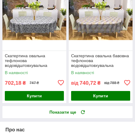
Скатертина овальна
Скатертина овальна бавовна
тефлонова
тефлонова
водовідштовхувальна
водовідштовхувальна
бавовняна білий
гідрофобна просочення
В наявності
В наявності
геометричний візерунок на
білий геометричний візерунок
сірому
на сірому
702,18
740,72
₴
від
₴
747 ₴
від 788 ₴
Купити
Купити
Показати ще
Про нас