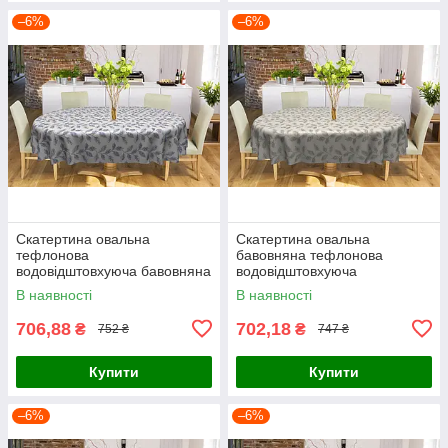
–6%
–6%
Скатертина овальна
Скатертина овальна
тефлонова
бавовняна тефлонова
водовідштовхуюча бавовняна
водовідштовхуюча
сіро-коричневе листя
коричнево-блакитне листя
В наявності
В наявності
706,88
702,18
₴
₴
752 ₴
747 ₴
Купити
Купити
–6%
–6%