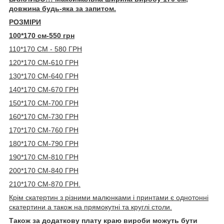
довжина будь-яка за запитом.
РОЗМІРИ
100*170 см-550 грн
110*170 СМ - 580 ГРН
120*170 СМ-610 ГРН
130*170 СМ-640 ГРН
140*170 СМ-670 ГРН
150*170 СМ-700 ГРН
160*170 СМ-730 ГРН
170*170 СМ-760 ГРН
180*170 СМ-790 ГРН
190*170 СМ-810 ГРН
200*170 СМ-840 ГРН
210*170 СМ-870 ГРН.
Крім скатертин з різними малюнками і принтами є однотонні
скатертини а також на прямокутні та круглі столи.
Також за додаткову плату краю вироби можуть бути