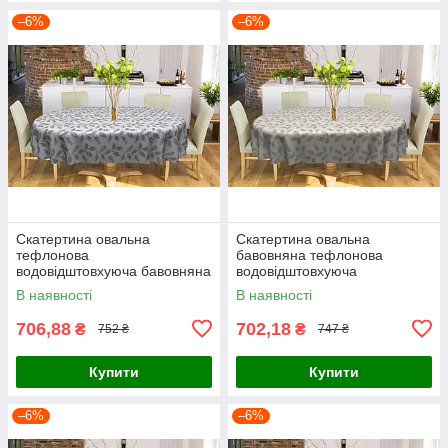
–6%
–6%
Скатертина овальна
Скатертина овальна
тефлонова
бавовняна тефлонова
водовідштовхуюча бавовняна
водовідштовхуюча
сіро-коричневе листя
коричнево-блакитне листя
В наявності
В наявності
706,88
702,18
₴
₴
752 ₴
747 ₴
Купити
Купити
–6%
–6%