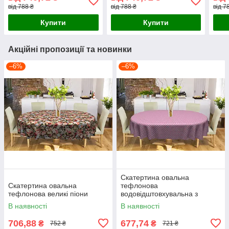
білий геометричний
білий геометричний
біли
від 788 ₴
від 788 ₴
від 7
візерунок на сірому
візерунок на сірому
візе
Купити
Купити
Акційні пропозиції та новинки
–6%
–6%
Скатертина овальна
Скатертина овальна
тефлонова
тефлонова великі піони
водовідштовхувальна з
просоченням горошки фон
В наявності
В наявності
рожевий
706,88
677,74
₴
₴
752 ₴
721 ₴