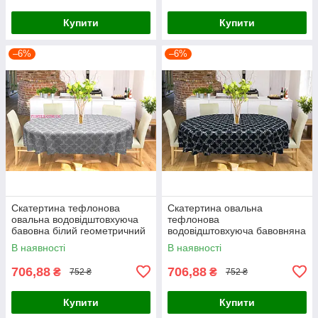
Купити
Купити
–6%
–6%
Скатертина тефлонова
Скатертина овальна
овальна водовідштовхуюча
тефлонова
бавовна білий геометричний
водовідштовхуюча бавовняна
візерунок на сірому
білий геометричний візерунок
В наявності
В наявності
на синьому
706,88
706,88
₴
₴
752 ₴
752 ₴
Купити
Купити