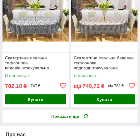
Скатертина овальна
Скатертина овальна бавовна
тефлонова
тефлонова
водовідштовхувальна
водовідштовхувальна
бавовняна білий
гідрофобна просочення
В наявності
В наявності
геометричний візерунок на
білий геометричний візерунок
сірому
на сірому
702,18
740,72
₴
від
₴
747 ₴
від 788 ₴
Купити
Купити
Показати ще
Про нас