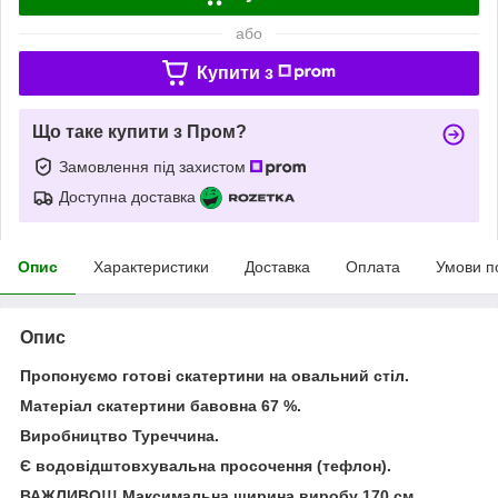
або
Купити з
Що таке купити з Пром?
Замовлення під захистом
Доступна доставка
Опис
Характеристики
Доставка
Оплата
Умови п
Опис
Пропонуємо готові скатертини на овальний стіл.
Матеріал скатертини бавовна 67 %.
Виробництво Туреччина.
Є водовідштовхувальна просочення (тефлон).
ВАЖЛИВО!!! Максимальна ширина виробу 170 см,