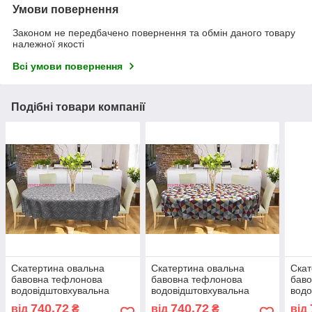
Умови повернення
Законом не передбачено повернення та обмін даного товару
належної якості
Всі умови повернення
Подібні товари компанії
Скатертина овальна
Скатертина овальна
Скат
бавовна тефлонова
бавовна тефлонова
бав
водовідштовхувальна
водовідштовхувальна
водо
гідрофобна просочення
гідрофобна просочення
гідр
740,72
740,72
від
₴
від
₴
від