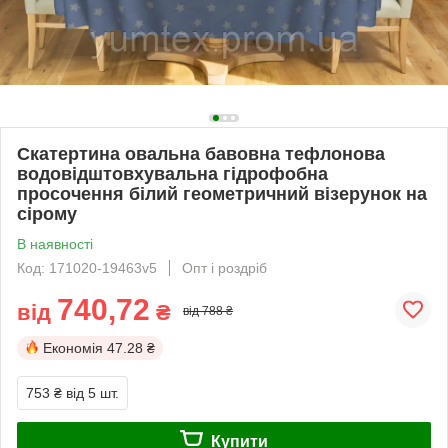
Скатертина овальна бавовна тефлонова
водовідштовхувальна гідрофобна
просочення білий геометричний візерунок на
сірому
В наявності
Код: 171020-19463v5
Опт і роздріб
740,72
від
₴
від 788 ₴
Економія
47.28 ₴
753 ₴
від 5 шт.
Купити