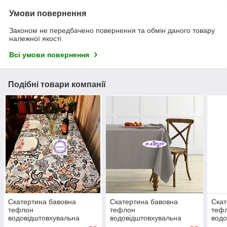
Умови повернення
Законом не передбачено повернення та обмін даного товару
належної якості
Всі умови повернення
Подібні товари компанії
Скатертина бавовна
Скатертина бавовна
Скат
тефлон
тефлон
теф
водовідштовхувальна
водовідштовхувальна
водо
гідрофобна просочення
гідрофобна просочення
гідр