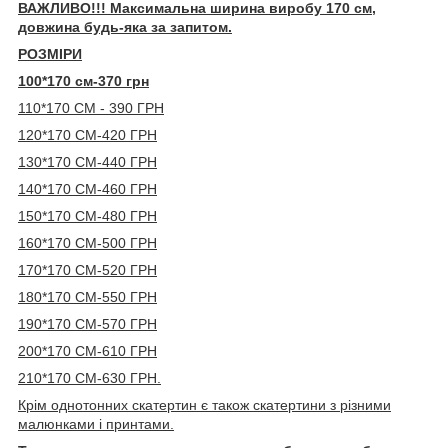
ВАЖЛИВО!!! Максимальна ширина виробу 170 см,
довжина будь-яка за запитом.
РОЗМІРИ
100*170 см-370 грн
110*170 СМ - 390 ГРН
120*170 СМ-420 ГРН
130*170 СМ-440 ГРН
140*170 СМ-460 ГРН
150*170 СМ-480 ГРН
160*170 СМ-500 ГРН
170*170 СМ-520 ГРН
180*170 СМ-550 ГРН
190*170 СМ-570 ГРН
200*170 СМ-610 ГРН
210*170 СМ-630 ГРН.
Крім однотонних скатертин є також скатертини з різними
малюнками і принтами.