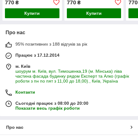
770
770
770
₴
₴
дрібні коричневі, сірі та
дрібні коричневі, сірі та
дрібн
чорні ромби на білому
чорні ромби на білому
чорн
Купити
Купити
Про нас
95% позитивних з 188 відгуків за рік
Працює з 17.12.2014
м. Київ
шоурум м. Київ, вул. Тимошенка,19 (м. Мінська) ліва
частина фасада будинку рядом Експерт та Алко (графік
роботи з пн по пят з 11,00 до 18,00)., Київ, Україна
Контакти
Сьогодні працює з 08:00 до 20:00
Показати весь графік роботи
Про нас