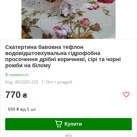
Скатертина бавовна тефлон
водовідштовхувальна гідрофобна
просочення дрібні коричневі, сірі та чорні
ромби на білому
В наявності
Код: 061020-222
Опт і роздріб
770
₴
699 ₴
від 5 шт.
Купити
або