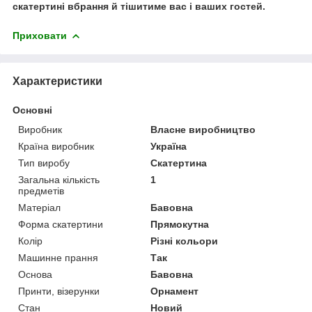
скатертині вбрання й тішитиме вас і ваших гостей.
Приховати
Характеристики
Основні
Виробник
Власне виробництво
Країна виробник
Україна
Тип виробу
Скатертина
Загальна кількість
1
предметів
Матеріал
Бавовна
Форма скатертини
Прямокутна
Колір
Різні кольори
Машинне прання
Так
Основа
Бавовна
Принти, візерунки
Орнамент
Стан
Новий