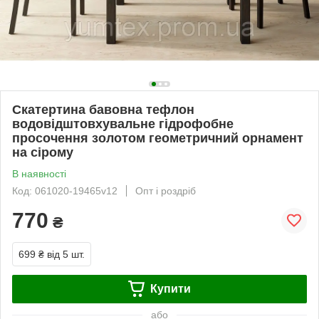
Скатертина бавовна тефлон
водовідштовхувальне гідрофобне
просочення золотом геометричний орнамент
на сірому
В наявності
Код: 061020-19465v12
Опт і роздріб
770
₴
699 ₴
від 5 шт.
Купити
або