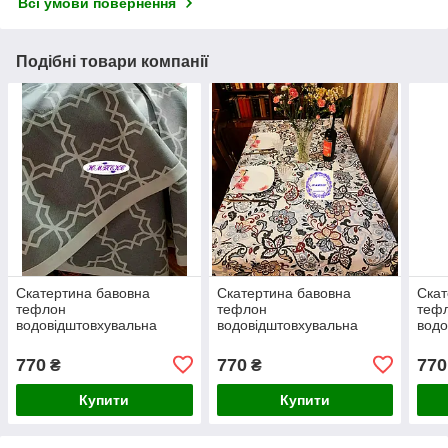
Всі умови повернення
Подібні товари компанії
Скатертина бавовна
Скатертина бавовна
Скат
тефлон
тефлон
теф
водовідштовхувальна
водовідштовхувальна
водо
гідрофобна просочення
гідрофобна просочення
гідр
дрібні коричневі, сірі та
дрібні коричневі, сірі та
чорн
770
770
770
₴
₴
чорні ромби на білому
чорні ромби на білому
візе
Купити
Купити