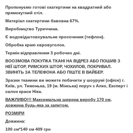
Пропонуємо готові скатертини на квадратний або
прямокутний стіл.
Матеріал скатертини бавовна 67%.
Виробництво Туреччина.
Є водовідштовхувальне просочення (тефлон).
Обробка краю євровуголок.
Термін відправлення 3 робочих дні.
ВООЗМОВА ПОКУПКА ТКАНІ НА ВІДРЕЗ АБО ПОШИВ З
НЕЇ ШТОР, РИМСКИХ ШТОР, ЧОХИЛОВ, ПОКРИВАЛ.
ЗВИНІТЬ ЗА ТЕЛЕФОНА АБО ПІШТЕ В ВАЙБЕР.
Зразки тканини ви можете побачити у шоурумі (офісе) г.
Київ, ул. Тимонька, 19 (м. Мінська) поруч з Алко, Експерт і
салон краси Ніка.
ВАЖЛИВО!!! Максимальна ширина виробу 170 см,
довжина будь-яка за запитом.
РОЗМІРИ
Довжина:
100 см*140 см 409 грн