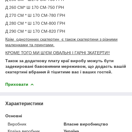
Д 260 СМ* Ш 170 СМ-750 ГРН
Д 270 СМ * Ш 170 СМ-780 ГРН
Д 280 СМ * Ш 170 СМ-800 ГРН
Д 290 СМ * Ш 170 СМ-820 ГРН
Крім однотонних скатертин є також скатертини з різними
малюнками та принтами.
КРОМЕ ТОГО
МИ Ш'ЄМ ОВАЛЬНІ І ГАРНІ ЗКАТЕРТИ!!
Також за додаткову плату краї виробу можуть бути
задекировані бавовняним мереживом, що додасть вашій
скатертині вбрання й тішитиме вас і ваших гостей.
Приховати
Характеристики
Основні
Виробник
Власне виробництво
Країна виробник
Україна