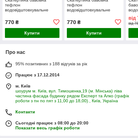
тефлон
тефлон
бав
водовідштовхувальне
водовідштовхувальне
водо
гідрофобне просочення
гідрофобне просочення
гідр
від
принт дрібна карта біло-
принт білі кола з
прин
770
770
₴
₴
від 7
синя
візерунками на синьому
Купити
Купити
Про нас
95% позитивних з 188 відгуків за рік
Працює з 17.12.2014
м. Київ
шоурум м. Київ, вул. Тимошенка,19 (м. Мінська) ліва
частина фасада будинку рядом Експерт та Алко (графік
роботи з пн по пят з 11,00 до 18,00)., Київ, Україна
Контакти
Сьогодні працює з 08:00 до 20:00
Показати весь графік роботи