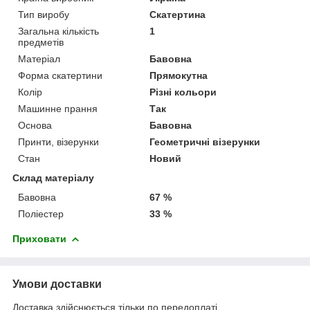
Тип виробу
Скатертина
Загальна кількість
1
предметів
Матеріал
Бавовна
Форма скатертини
Прямокутна
Колір
Різні кольори
Машинне прання
Так
Основа
Бавовна
Принти, візерунки
Геометричні візерунки
Стан
Новий
Склад матеріалу
Бавовна
67 %
Поліестер
33 %
Приховати
Умови доставки
Доставка здійснюється тільки по передоплаті.