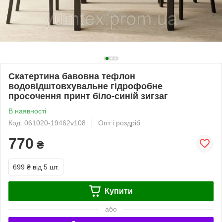
Скатертина бавовна тефлон
водовідштовхувальне гідрофобне
просочення принт біло-синій зигзаг
В наявності
Код: 061020-19462v108
Опт і роздріб
770
₴
699 ₴
від 5 шт.
Купити
або