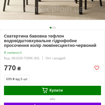
Скатертина бавовна тефлон
водовідштовхувальне гідрофобне
просочення колір люмінесцентно-червоний
В наявності
Код: 061020-TDRK-301
Опт і роздріб
770
₴
699 ₴
від 5 шт.
Купити
або