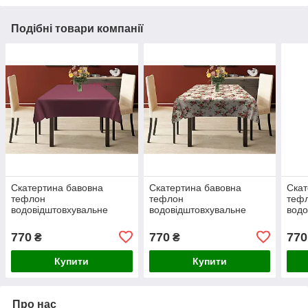
Подібні товари компанії
Скатертина бавовна
Скатертина бавовна
Скат
тефлон
тефлон
теф
водовідштовхувальне
водовідштовхувальне
водо
гідрофобне просочення
гідрофобне просочення
гідр
колір фрезовий або
принт із червоними
візе
770
770
770
₴
₴
пилово-рожевий
трояндочками в
кори
маленьких букетах
коль
Купити
Купити
Про нас