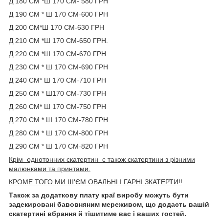
Д 180 СМ *Ш 170 СМ- 580 ГРН
Д 190 СМ * Ш 170 СМ-600 ГРН
Д 200 СМ*Ш 170 СМ-630 ГРН
Д 210 СМ *Ш 170 СМ-650 ГРН.
Д 220 СМ *Ш 170 СМ-670 ГРН
Д 230 СМ * Ш 170 СМ-690 ГРН
Д 240 СМ* Ш 170 СМ-710 ГРН
Д 250 СМ * Ш170 СМ-730 ГРН
Д 260 СМ* Ш 170 СМ-750 ГРН
Д 270 СМ * Ш 170 СМ-780 ГРН
Д 280 СМ * Ш 170 СМ-800 ГРН
Д 290 СМ * Ш 170 СМ-820 ГРН
Крім однотонних скатертин є також скатертини з різними
малюнками та принтами.
КРОМЕ ТОГО
МИ Ш'ЄМ ОВАЛЬНІ І ГАРНІ ЗКАТЕРТИ!!
Також за додаткову плату краї виробу можуть бути
задекировані бавовняним мереживом, що додасть вашій
скатертині вбрання й тішитиме вас і ваших гостей.