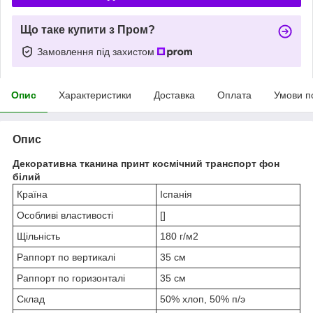
Що таке купити з Пром?
Замовлення під захистом
Опис
Характеристики
Доставка
Оплата
Умови п
Опис
Декоративна тканина принт космічний транспорт фон
білий
Країна
Іспанія
Особливі властивості
[]
Щільність
180 г/м2
Раппорт по вертикалі
35 см
Раппорт по горизонталі
35 см
Склад
50% хлоп, 50% п/э