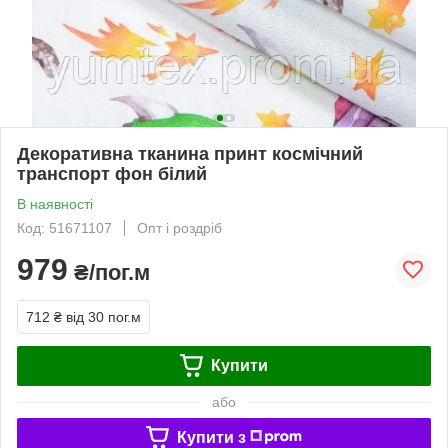
Декоративна тканина принт космічний
транспорт фон білий
В наявності
Код: 51671107
Опт і роздріб
979
₴/пог.м
712 ₴
від 30 пог.м
Купити
або
Купити з