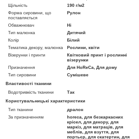
Щільність
190 г/м2
Форма сировини, що
Рулон
поставляється
Обважнювач
Ні
Тип малюнка
Дитячий
Колір
Білий
Тематика декору, малюнка
Рослини, квіти
Візерунки і принти
Квітковий принт і рослинні
візерунки
Призначення
Для HoReCa, Для дому
Тип сировини
Сумішеве
Властивості тканини
Водотривкість тканини
Так
Користувальницькі характеристики
Тип тканини
дралон
За призначенням
horeca, для безкаркасних
крісел, для декору, для
маркіз, для матраців, для
меблів, для взуття, для
портьєр, для скатертин, для