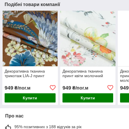
Подібні товари компанії
Декоративна тканина
Декоративна тканина
Деко
трикотаж LIA-J принт
принт квіти молочний
прин
мол
949
949
949
₴/пог.м
₴/пог.м
Купити
Купити
Про нас
95% позитивних з 188 відгуків за рік