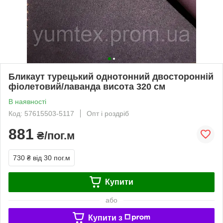
Бликаут турецький однотонний двосторонній
фіолетовий/лаванда висота 320 см
В наявності
Код: 57615503-5117
Опт і роздріб
881
₴/пог.м
730 ₴
від 30 пог.м
Купити
або
Купити з