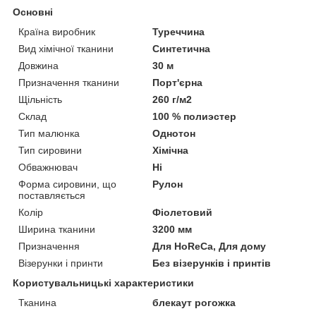
Основні
Країна виробник
Туреччина
Вид хімічної тканини
Синтетична
Довжина
30 м
Призначення тканини
Порт'єрна
Щільність
260 г/м2
Склад
100 % полиэстер
Тип малюнка
Однотон
Тип сировини
Хімічна
Обважнювач
Ні
Форма сировини, що
Рулон
поставляється
Колір
Фіолетовий
Ширина тканини
3200 мм
Призначення
Для HoReCa, Для дому
Візерунки і принти
Без візерунків і принтів
Користувальницькі характеристики
Тканина
блекаут рогожка