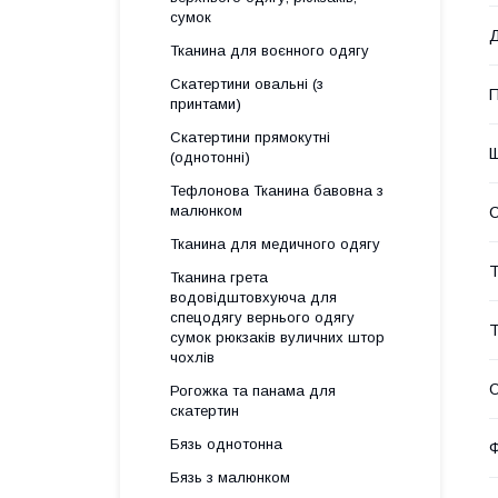
сумок
Тканина для воєнного одягу
Скатертини овальні (з
П
принтами)
Скатертини прямокутні
Щ
(однотонні)
Тефлонова Тканина бавовна з
малюнком
Тканина для медичного одягу
Т
Тканина грета
водовідштовхуюча для
спецодягу вернього одягу
Т
сумок рюкзаків вуличних штор
чохлів
Рогожка та панама для
скатертин
Бязь однотонна
Ф
Бязь з малюнком