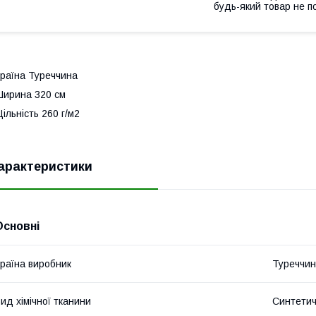
будь-який товар не п
раїна Туреччина
ирина 320 см
ільність 260 г/м2
арактеристики
Основні
раїна виробник
Туреччи
ид хімічної тканини
Синтети