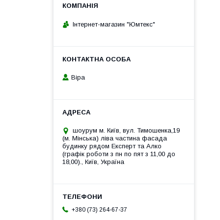
Інтернет-магазин "Юмтекс"
Віра
шоурум м. Київ, вул. Тимошенка,19
(м. Мінська) ліва частина фасада
будинку рядом Експерт та Алко
(графік роботи з пн по пят з 11,00 до
18,00)., Київ, Україна
+380 (73) 264-67-37