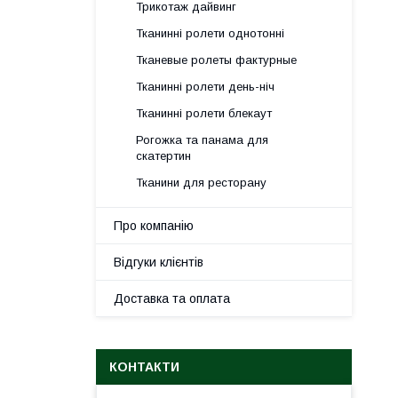
Трикотаж дайвинг
Тканинні ролети однотонні
Тканевые ролеты фактурные
Тканинні ролети день-ніч
Тканинні ролети блекаут
Рогожка та панама для
скатертин
Тканини для ресторану
Про компанію
Відгуки клієнтів
Доставка та оплата
КОНТАКТИ