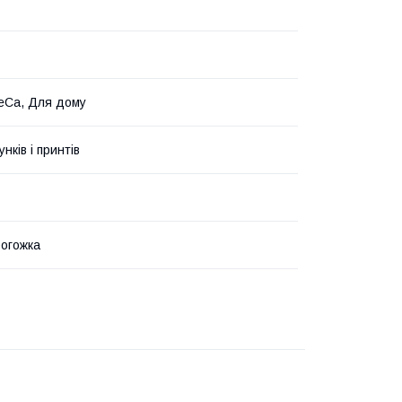
eCa, Для дому
унків і принтів
рогожка