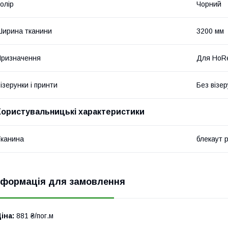
олір
Чорний
ирина тканини
3200 мм
ризначення
Для HoR
ізерунки і принти
Без візер
Користувальницькі характеристики
канина
блекаут 
нформація для замовлення
іна:
881 ₴/пог.м