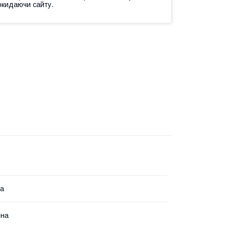
окидаючи сайту.
на
чна