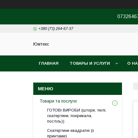
07326467
+380 (73) 264-67-37
Юмтекс
ГЛАВНАЯ
ТОВАРЫ И УСЛУГИ
О Н
ПРО ШОУРУМ
Товари та послуги
ГОТОВІ ВИРОБИ (штори, тюлі,
скатертини, покривала,
постіль))
Скатертини квадратні (з
принтами)