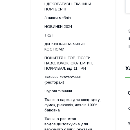
І ДЕКОРАТИВНІ ТКАНИНИ
ПОРТЬЄРНІ
Зшивки меблів
НОВИНКИ 2024
К
ТЮЛІ
Ш
ДИТЯЧІ КАРНАВАЛЬНІ
Щ
КОСТЮМИ
ПОШИТТЯ ШТОР, ТЮЛЕЙ,
НАВОЛОЧОК, СКАТЕРТИН,
Х
ПОКРИВАЛ, від 11 ГРН
Тканини скатертинні
(ресторан)
Сурові тканини
Тканина саржа для спецодягу,
сумок, рюкзаків, чохлів 100%
К
бавовна
Тканина рип-стоп
В
водовідштовхуюча для
верхнього одягу, рюкзаків,