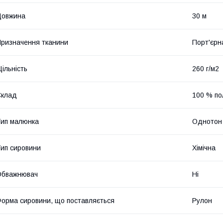
Довжина
30 м
ризначення тканини
Порт'єрн
ільність
260 г/м2
Склад
100 % по
ип малюнка
Однотон
ип сировини
Хімічна
Обважнювач
Ні
орма сировини, що поставляється
Рулон