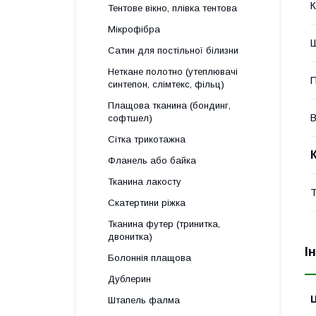
К
Тентове вікно, плівка тентова
Мікрофібра
Ш
Сатин для постільної білизни
Неткане полотно (утеплювачі
П
синтепон, слімтекс, фільц)
Плащова тканина (бондинг,
В
софтшел)
Сітка трикотажна
Фланель або байка
Тканина лакосту
Т
Скатертини ріжка
Тканина футер (тринитка,
двонитка)
І
Болоннія плащова
Дублерин
Ц
Штапель фалма