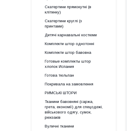
Скатертини прямокутні (в
клітинку)
Скатертини круглі (з
принтами)
Дитячі карнавальні костюми
Комплекти штор однотонні
Комплекти штор бавовна
Готовые комплекты штор
хлопок Испания
Готова тюльпан
Покривала на замовлення
РИМСЬКІ ШТОРИ
Тканини бавовняні (саржа,
грета, економії) для спецодежі,
військового одягу, сумок,
рюкзаків
Вуличні тканини