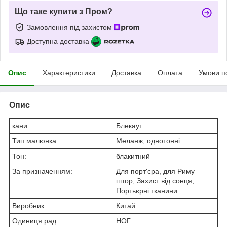
Що таке купити з Пром?
Замовлення під захистом
Доступна доставка
Опис
Характеристики
Доставка
Оплата
Умови п
Опис
кани:
Блекаут
Тип малюнка:
Меланж, однотонні
Тон:
блакитний
За призначенням:
Для порт'єра, для Риму
штор, Захист від сонця,
Портьєрні тканини
Виробник:
Китай
Одиниця рад.:
НОГ