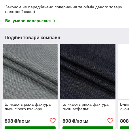
Законом не передбачено повернення та обмін даного товару
належної якості
Всі умови повернення
Подібні товари компанії
Бликають ріжка фактура
Бликають ріжка фактура
Блик
льон сірого кольору
льон асфальт
льон
808
808
808
₴/пог.м
₴/пог.м