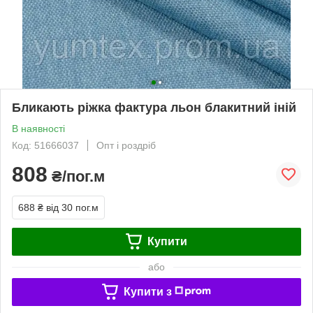
Бликають ріжка фактура льон блакитний іній
В наявності
Код: 51666037
Опт і роздріб
808
₴/пог.м
688 ₴
від 30 пог.м
Купити
або
Купити з