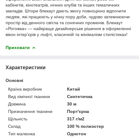
кабінетів, кінотеатрів, нічних клубів та інших тематичних
закладів. Штори блекаут дають змогу повноцінно відпочити
людям, які працюють у нічну пору доби, чудово затемнюючи
простір від денного світла та сонячних променів. Блекаут
«Рогожка» — найкраще дизайнерське рішення в оформленні
вікон інтер'єрів у лофті, класичній та мінімалізм стилістиках!
Приховати
Характеристики
Основні
Країна виробник
Китай
Вид хімічної тканини
Синтетична
Довжина
30 м
Призначення тканини
Порт'єрна
Щільність
317 г/м2
Склад
100 % полиэстер
Тип малюнка
Однотон