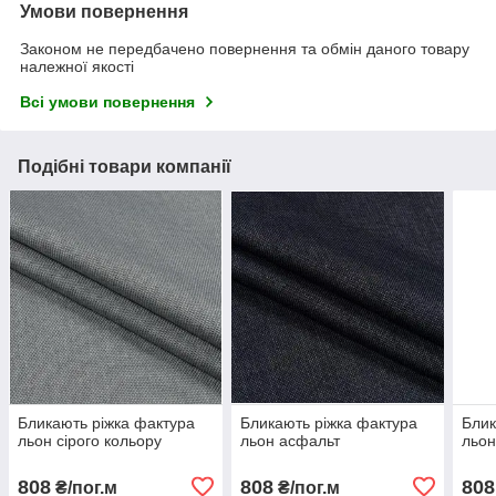
Умови повернення
Законом не передбачено повернення та обмін даного товару
належної якості
Всі умови повернення
Подібні товари компанії
Бликають ріжка фактура
Бликають ріжка фактура
Блик
льон сірого кольору
льон асфальт
льон
808
808
808
₴/пог.м
₴/пог.м