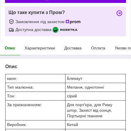
Що таке купити з Пром?
Замовлення під захистом
Доступна доставка
Опис
Характеристики
Доставка
Оплата
Умови п
Опис
кани:
Блекаут
Тип малюнка:
Меланж, однотонні
Тон:
сірий
За призначенням:
Для порт'єра, для Риму
штор, Захист від сонця,
Портьєрні тканини
Виробник:
Китай