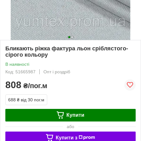
Бликають ріжка фактура льон сріблястого-
сірого кольору
В наявності
Код: 51665987
Опт і роздріб
808
₴/пог.м
688 ₴
від 30 пог.м
Купити
або
Купити з