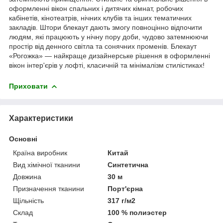
оформленні вікон спальних і дитячих кімнат, робочих
кабінетів, кінотеатрів, нічних клубів та інших тематичних
закладів. Штори блекаут дають змогу повноцінно відпочити
людям, які працюють у нічну пору доби, чудово затемнюючи
простір від денного світла та сонячних променів. Блекаут
«Рогожка» — найкраще дизайнерське рішення в оформленні
вікон інтер'єрів у лофті, класичній та мінімалізм стилістиках!
Приховати
Характеристики
Основні
Країна виробник
Китай
Вид хімічної тканини
Синтетична
Довжина
30 м
Призначення тканини
Порт'єрна
Щільність
317 г/м2
Склад
100 % полиэстер