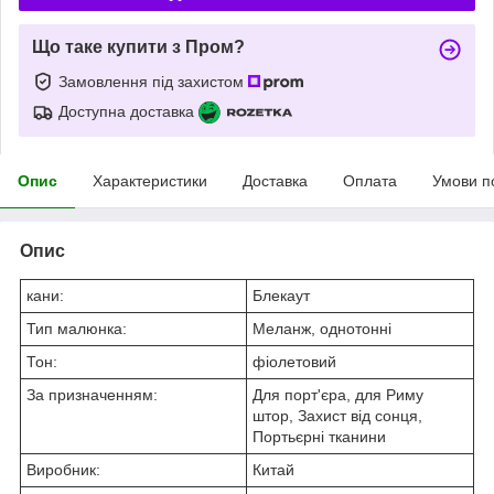
Що таке купити з Пром?
Замовлення під захистом
Доступна доставка
Опис
Характеристики
Доставка
Оплата
Умови п
Опис
кани:
Блекаут
Тип малюнка:
Меланж, однотонні
Тон:
фіолетовий
За призначенням:
Для порт'єра, для Риму
штор, Захист від сонця,
Портьєрні тканини
Виробник:
Китай