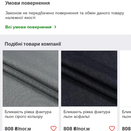
Умови повернення
Законом не передбачено повернення та обмін даного товару
належної якості
Всі умови повернення
Подібні товари компанії
Бликають ріжка фактура
Бликають ріжка фактура
Блик
льон сірого кольору
льон асфальт
льон
808
808
808
₴/пог.м
₴/пог.м