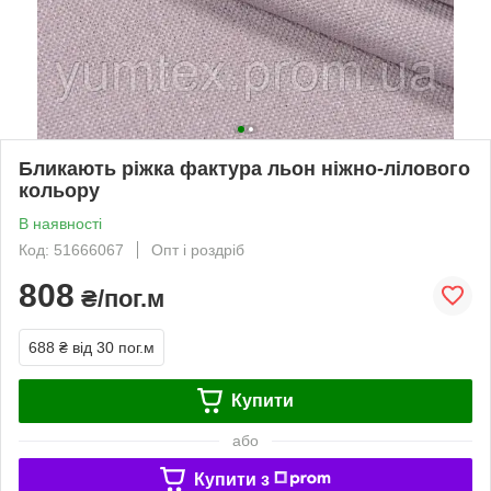
Бликають ріжка фактура льон ніжно-лілового
кольору
В наявності
Код: 51666067
Опт і роздріб
808
₴/пог.м
688 ₴
від 30 пог.м
Купити
або
Купити з