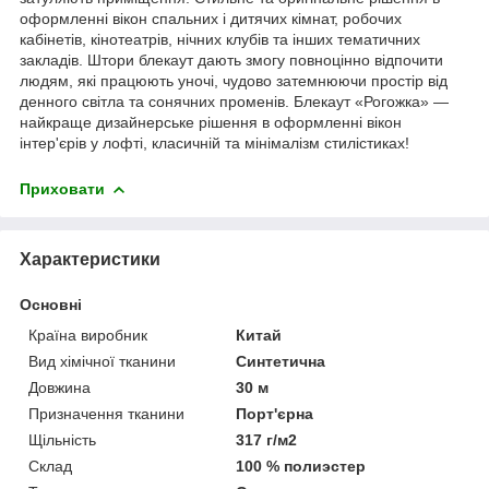
оформленні вікон спальних і дитячих кімнат, робочих
кабінетів, кінотеатрів, нічних клубів та інших тематичних
закладів. Штори блекаут дають змогу повноцінно відпочити
людям, які працюють уночі, чудово затемнюючи простір від
денного світла та сонячних променів. Блекаут «Рогожка» —
найкраще дизайнерське рішення в оформленні вікон
інтер'єрів у лофті, класичній та мінімалізм стилістиках!
Приховати
Характеристики
Основні
Країна виробник
Китай
Вид хімічної тканини
Синтетична
Довжина
30 м
Призначення тканини
Порт'єрна
Щільність
317 г/м2
Склад
100 % полиэстер