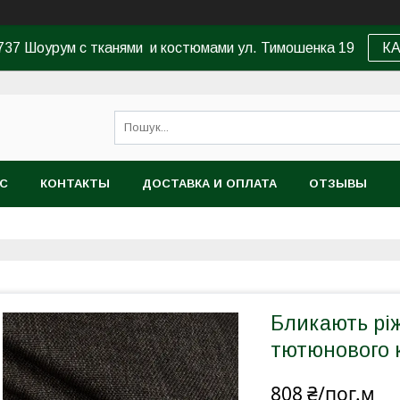
37 Шоурум с тканями и костюмами ул. Тимошенка 19
К
АС
КОНТАКТЫ
ДОСТАВКА И ОПЛАТА
ОТЗЫВЫ
Бликають рі
тютюнового 
808 ₴/пог.м