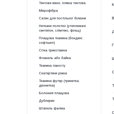
Тентове вікно, плівка тентова
К
Мікрофібра
В
Сатин для постільної білизни
Неткане полотно (утеплювачі
синтепон, слімтекс, фільц)
Плащова тканина (бондинг,
софтшел)
П
Сітка трикотажна
Фланель або байка
Щ
Тканина лакосту
Скатертини ріжка
Тканина футер (тринитка,
двонитка)
Т
Болоннія плащова
Т
Дублерин
Штапель фалма