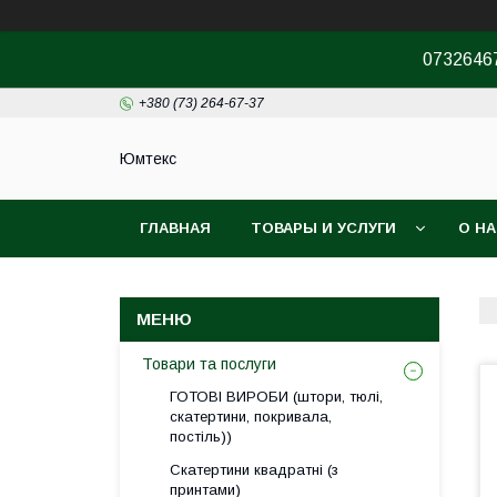
07326467
+380 (73) 264-67-37
Юмтекс
ГЛАВНАЯ
ТОВАРЫ И УСЛУГИ
О Н
ПРО ШОУРУМ
Товари та послуги
ГОТОВІ ВИРОБИ (штори, тюлі,
скатертини, покривала,
постіль))
Скатертини квадратні (з
принтами)