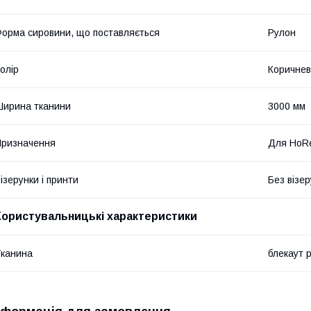
орма сировини, що поставляється
Рулон
олір
Коричне
ирина тканини
3000 мм
ризначення
Для HoR
ізерунки і принти
Без візер
Користувальницькі характеристики
канина
блекаут 