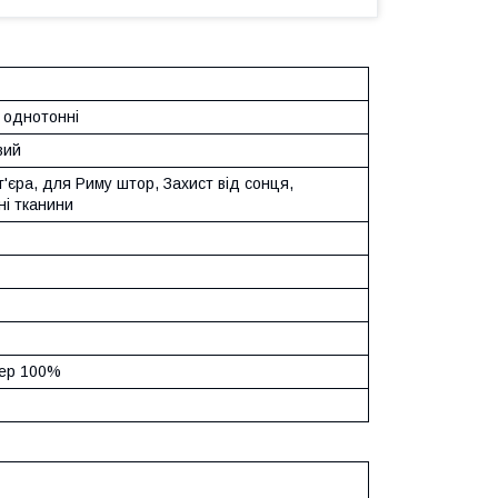
 однотонні
вий
'єра, для Риму штор, Захист від сонця,
ні тканини
ер 100%