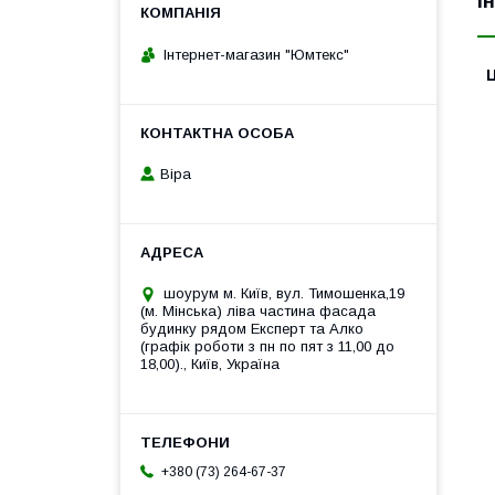
І
Інтернет-магазин "Юмтекс"
Ц
Віра
шоурум м. Київ, вул. Тимошенка,19
(м. Мінська) ліва частина фасада
будинку рядом Експерт та Алко
(графік роботи з пн по пят з 11,00 до
18,00)., Київ, Україна
+380 (73) 264-67-37