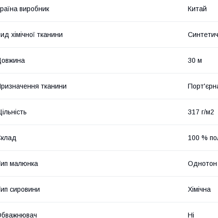
раїна виробник
Китай
ид хімічної тканини
Синтети
Довжина
30 м
ризначення тканини
Порт'єрн
ільність
317 г/м2
Склад
100 % по
ип малюнка
Однотон
ип сировини
Хімічна
Обважнювач
Ні