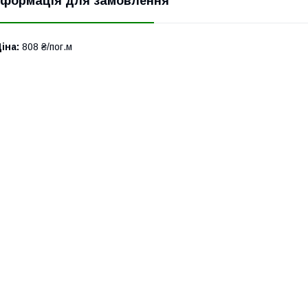
нформація для замовлення
іна:
808 ₴/пог.м