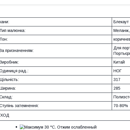
кани:
Блекаут
Тип малюнка:
Меланж,
Тон:
коричне
Для порт
За призначенням:
Портьєр
Виробник:
Китай
Одиниця рад.:
НОГ
Щільність:
317
Ширина:
285
Склад:
Полиэст
Ступінь затемнення:
70-80%
УХОД