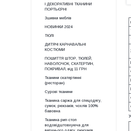
І ДЕКОРАТИВНІ ТКАНИНИ
ПОРТЬЄРНІ
Зшивки меблів
НОВИНКИ 2024
ТЮЛІ
ДИТЯЧІ КАРНАВАЛЬНІ
КОСТЮМИ
ПОШИТТЯ ШТОР, ТЮЛЕЙ,
НАВОЛОЧОК, СКАТЕРТИН,
ПОКРИВАЛ, від 11 ГРН
Тканини скатертинні
(ресторан)
Сурові тканини
Тканина саржа для спецодягу,
сумок, рюкзаків, чохлів 100%
бавовна
Тканина рип-стоп
водовідштовхуюча для
верхнього одягу, рюкзаків,