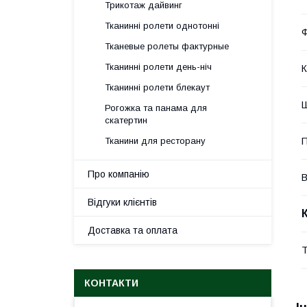
Трикотаж дайвинг
Тканинні ролети однотонні
Ф
Тканевые ролеты фактурные
Тканинні ролети день-ніч
К
Тканинні ролети блекаут
Ш
Рогожка та панама для
скатертин
Тканини для ресторану
П
Про компанію
В
Відгуки клієнтів
Доставка та оплата
Т
КОНТАКТИ