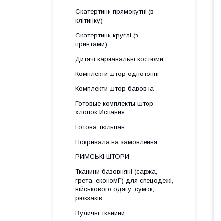
Скатертини прямокутні (в
клітинку)
Скатертини круглі (з
принтами)
Дитячі карнавальні костюми
Комплекти штор однотонні
Комплекти штор бавовна
Готовые комплекты штор
хлопок Испания
Готова тюльпан
Покривала на замовлення
РИМСЬКІ ШТОРИ
Тканини бавовняні (саржа,
грета, економії) для спецодежі,
військового одягу, сумок,
рюкзаків
Вуличні тканини