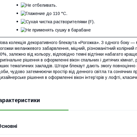
ова колекція декоративного блекаута «Рогожка». З одного боку — м
огожки меланжевого забарвлення, міцний, різноманітний колірний г
0%, залежно від кольору, відповідно темні відтінки набагато кра
ригінальне рішення в оформленні вікон спальних і дитячих кімнат, ро
нших тематичних закладів. Штори блекаут дають змогу повноцінно 
оби, чудово затемнюючи простір від денного світла та сонячних 
изайнерське рішення в оформленні вікон інтер'єрів у лофті, класичн
арактеристики
Основні