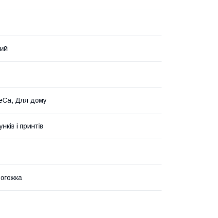
вий
eCa, Для дому
унків і принтів
рогожка