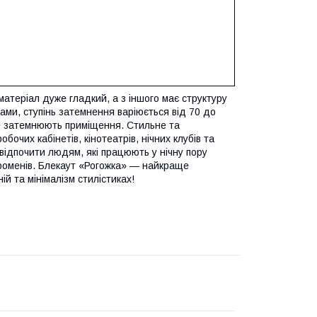
атеріал дуже гладкий, а з іншого має структуру
ами, ступінь затемнення варіюється від 70 до
ще затемнюють приміщення. Стильне та
бочих кабінетів, кінотеатрів, нічних клубів та
відпочити людям, які працюють у нічну пору
променів. Блекаут «Рогожка» — найкраще
ій та мінімалізм стилістиках!