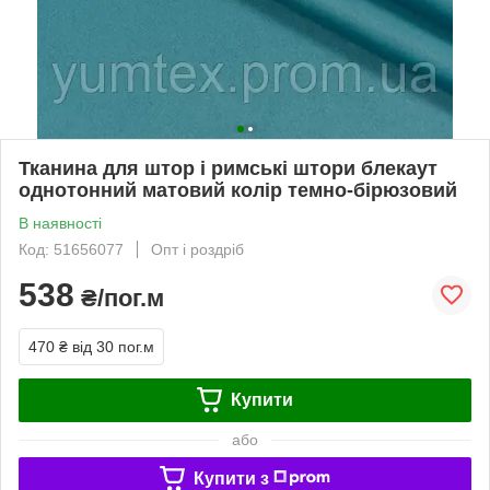
Тканина для штор і римські штори блекаут
однотонний матовий колір темно-бірюзовий
В наявності
Код: 51656077
Опт і роздріб
538
₴/пог.м
470 ₴
від 30 пог.м
Купити
або
Купити з