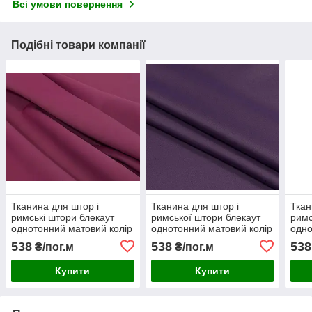
Всі умови повернення
Подібні товари компанії
Тканина для штор і
Тканина для штор і
Ткан
римські штори блекаут
римської штори блекаут
римс
однотонний матовий колір
однотонний матовий колір
одно
вишня
фіолетовий
роже
538
538
538
₴/пог.м
₴/пог.м
Купити
Купити