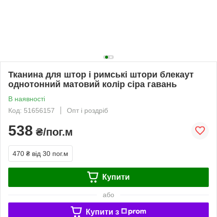
Тканина для штор і римські штори блекаут
однотонний матовий колір сіра гавань
В наявності
Код: 51656157
Опт і роздріб
538
₴/пог.м
470 ₴
від 30 пог.м
Купити
або
Купити з