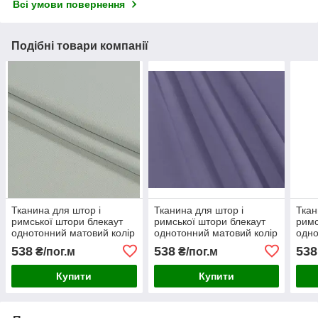
Всі умови повернення
Подібні товари компанії
Тканина для штор і
Тканина для штор і
Ткан
римської штори блекаут
римської штори блекаут
римс
однотонний матовий колір
однотонний матовий колір
одно
оливково-сірий
лілово-сірий
ліло
538
538
538
₴/пог.м
₴/пог.м
Купити
Купити