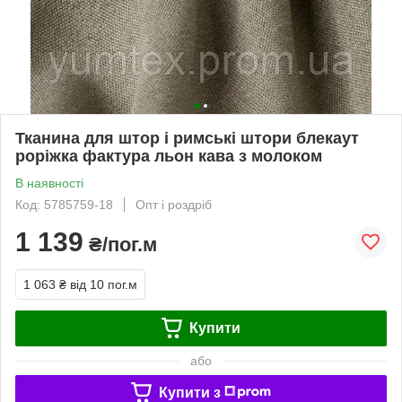
Тканина для штор і римські штори блекаут
роріжка фактура льон кава з молоком
В наявності
Код: 5785759-18
Опт і роздріб
1 139
₴/пог.м
1 063 ₴
від 10 пог.м
Купити
або
Купити з