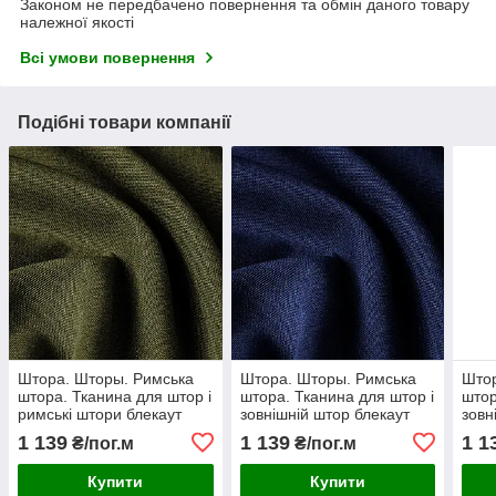
Законом не передбачено повернення та обмін даного товару
належної якості
Всі умови повернення
Подібні товари компанії
Штора. Шторы. Римська
Штора. Шторы. Римська
Штор
штора. Тканина для штор і
штора. Тканина для штор і
штор
римські штори блекаут
зовнішній штор блекаут
зовн
роріжка фактура льон
роріжка фактура льон
рорі
1 139
1 139
1 1
₴/пог.м
₴/пог.м
болотно-зелений
синьо-фіолетовий
шок
Купити
Купити