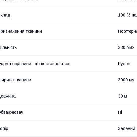
Склад
100 % по
ризначення тканини
Порт'єрн
ільність
330 г/м2
орма сировини, що поставляється
Рулон
ирина тканини
3000 мм
Довжина
30 м
Обважнювач
Ні
олір
Зелений