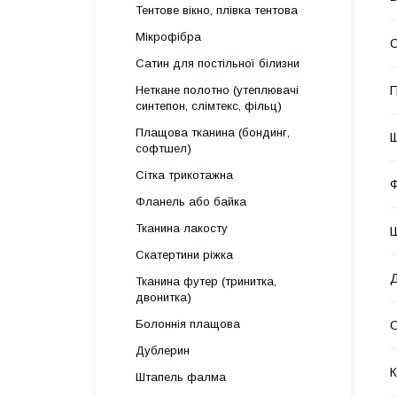
Тентове вікно, плівка тентова
Мікрофібра
Сатин для постільної білизни
Неткане полотно (утеплювачі
П
синтепон, слімтекс, фільц)
Плащова тканина (бондинг,
Щ
софтшел)
Сітка трикотажна
Ф
Фланель або байка
Тканина лакосту
Ш
Скатертини ріжка
Тканина футер (тринитка,
двонитка)
Болоннія плащова
Дублерин
К
Штапель фалма