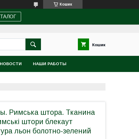
Кошик
АТАЛОГ
Кошик
НОВОСТИ
НАШИ РАБОТЫ
ы. Римська штора. Тканина
имські штори блекаут
тура льон болотно-зелений