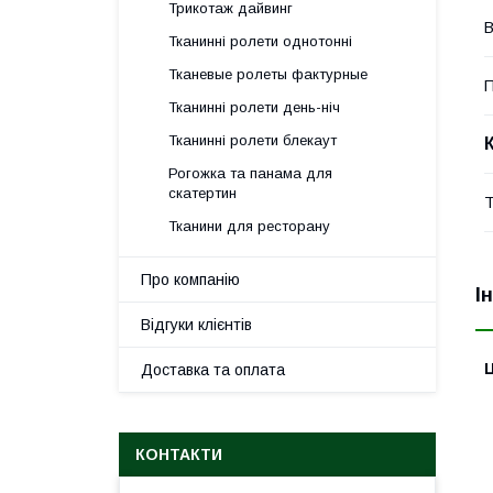
Трикотаж дайвинг
В
Тканинні ролети однотонні
Тканевые ролеты фактурные
П
Тканинні ролети день-ніч
Тканинні ролети блекаут
Рогожка та панама для
скатертин
Т
Тканини для ресторану
Про компанію
І
Відгуки клієнтів
Ц
Доставка та оплата
КОНТАКТИ