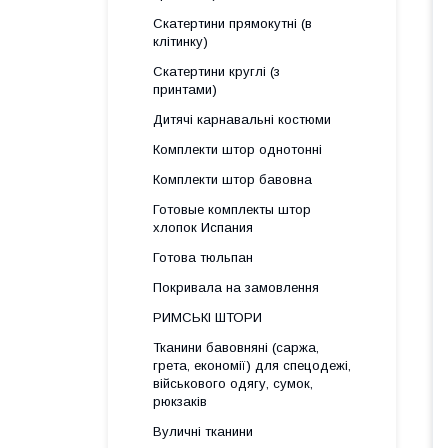
Скатертини прямокутні (в
клітинку)
Скатертини круглі (з
принтами)
Дитячі карнавальні костюми
Комплекти штор однотонні
Комплекти штор бавовна
Готовые комплекты штор
хлопок Испания
Готова тюльпан
Покривала на замовлення
РИМСЬКІ ШТОРИ
Тканини бавовняні (саржа,
грета, економії) для спецодежі,
військового одягу, сумок,
рюкзаків
Вуличні тканини