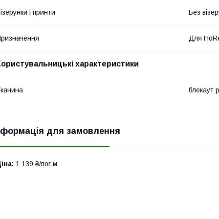
ізерунки і принти
Без візер
ризначення
Для HoR
Користувальницькі характеристики
канина
блекаут 
нформація для замовлення
іна:
1 139 ₴/пог.м