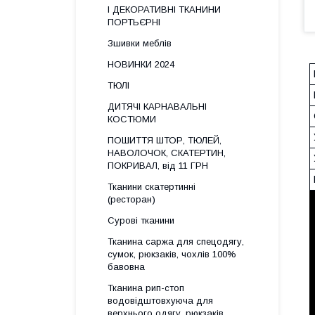
І ДЕКОРАТИВНІ ТКАНИНИ
ПОРТЬЄРНІ
Зшивки меблів
НОВИНКИ 2024
ТЮЛІ
ДИТЯЧІ КАРНАВАЛЬНІ
КОСТЮМИ
ПОШИТТЯ ШТОР, ТЮЛЕЙ,
НАВОЛОЧОК, СКАТЕРТИН,
ПОКРИВАЛ, від 11 ГРН
Тканини скатертинні
(ресторан)
Сурові тканини
Тканина саржа для спецодягу,
сумок, рюкзаків, чохлів 100%
бавовна
Тканина рип-стоп
водовідштовхуюча для
верхнього одягу, рюкзаків,