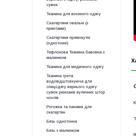
сумок
Тканина для воєнного одягу
Скатертини овальні (з
принтами)
Скатертини прямокутні
(однотонні)
Тефлонова Тканина бавовна з
малюнком
Х
Тканина для медичного одягу
Тканина грета
водовідштовхуюча для
спецодягу вернього одягу
сумок рюкзаків вуличних штор
чохлів
К
Рогожка та панама для
скатертин
Т
Бязь однотонна
Бязь з малюнком
В