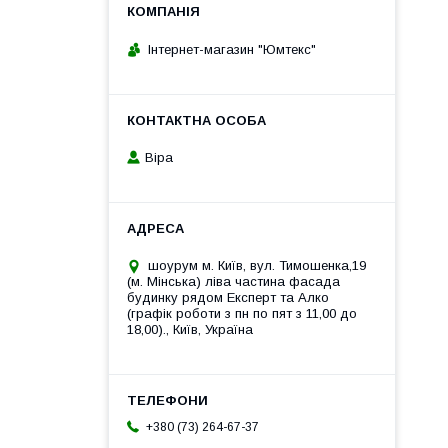
Інтернет-магазин "Юмтекс"
Віра
шоурум м. Київ, вул. Тимошенка,19
(м. Мінська) ліва частина фасада
будинку рядом Експерт та Алко
(графік роботи з пн по пят з 11,00 до
18,00)., Київ, Україна
+380 (73) 264-67-37