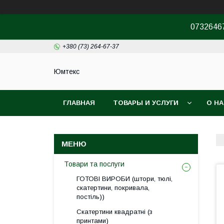
07326467
+380 (73) 264-67-37
Юмтекс
ГЛАВНАЯ
ТОВАРЫ И УСЛУГИ
О Н
ПРО ШОУРУМ
Товари та послуги
ГОТОВІ ВИРОБИ (штори, тюлі,
скатертини, покривала,
постіль))
Скатертини квадратні (з
принтами)