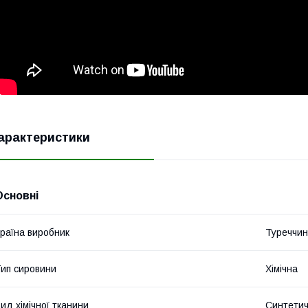
арактеристики
Основні
раїна виробник
Туреччи
ип сировини
Хімічна
ид хімічної тканини
Синтети