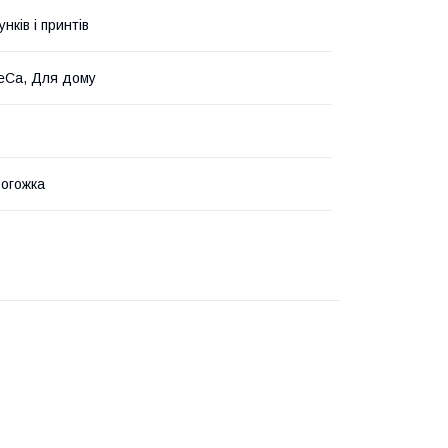
унків і принтів
eCa, Для дому
рогожка