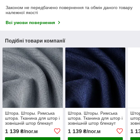
Законом не передбачено повернення та обмін даного товару
належної якості
Всі умови повернення
Подібні товари компанії
Штора. Шторы. Римська
Штора. Шторы. Римська
Штор
штора. Тканина для штор і
штора. Тканина для штор і
штор
зовнішній штор блекаут
зовнішній штор блекаут
зовн
роріжка фактура льон
роріжка фактура льон
рорі
1 139
1 139
1 1
₴/пог.м
₴/пог.м
сірий
синьо-фіолетовий
шок