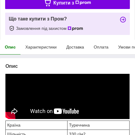
Купити з
Що таке купити з Пром?
Замовлення під захистом
Опис
Характеристики
Доставка
Оплата
Умови п
Опис
Країна
Туреччина
Щільність
330 г/м2