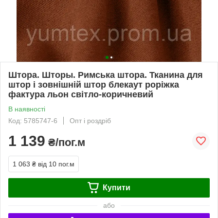
Штора. Шторы. Римська штора. Тканина для
штор і зовнішній штор блекаут роріжка
фактура льон світло-коричневий
В наявності
Код: 5785747-6
Опт і роздріб
1 139
₴/пог.м
1 063 ₴
від 10 пог.м
Купити
або