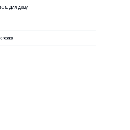
eCa, Для дому
рогожка