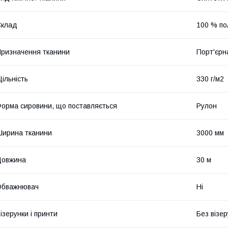
Склад
100 % по
ризначення тканини
Порт'єрн
ільність
330 г/м2
орма сировини, що поставляється
Рулон
ирина тканини
3000 мм
Довжина
30 м
Обважнювач
Ні
ізерунки і принти
Без візер