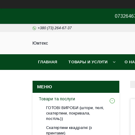
07326467
+380 (73) 264-67-37
Юмтекс
ГЛАВНАЯ
ТОВАРЫ И УСЛУГИ
О Н
ПРО ШОУРУМ
Товари та послуги
ГОТОВІ ВИРОБИ (штори, тюлі,
скатертини, покривала,
постіль))
Скатертини квадратні (з
принтами)