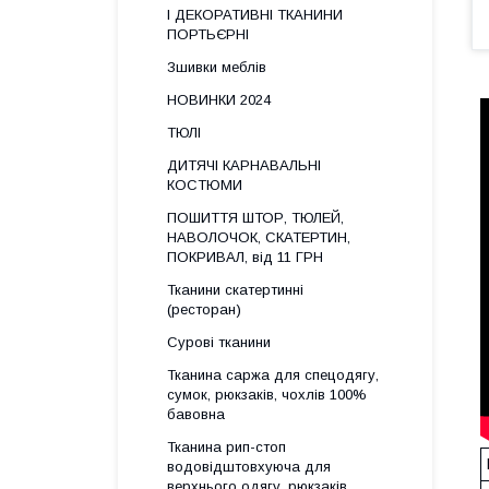
І ДЕКОРАТИВНІ ТКАНИНИ
ПОРТЬЄРНІ
Зшивки меблів
НОВИНКИ 2024
ТЮЛІ
ДИТЯЧІ КАРНАВАЛЬНІ
КОСТЮМИ
ПОШИТТЯ ШТОР, ТЮЛЕЙ,
НАВОЛОЧОК, СКАТЕРТИН,
ПОКРИВАЛ, від 11 ГРН
Тканини скатертинні
(ресторан)
Сурові тканини
Тканина саржа для спецодягу,
сумок, рюкзаків, чохлів 100%
бавовна
Тканина рип-стоп
водовідштовхуюча для
верхнього одягу, рюкзаків,