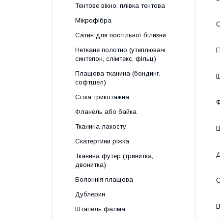
Тентове вікно, плівка тентова
Мікрофібра
Сатин для постільної білизни
Неткане полотно (утеплювачі
П
синтепон, слімтекс, фільц)
Плащова тканина (бондинг,
Щ
софтшел)
Сітка трикотажна
Ф
Фланель або байка
Тканина лакосту
Ш
Скатертини ріжка
Тканина футер (тринитка,
двонитка)
Болоннія плащова
Дублерин
В
Штапель фалма