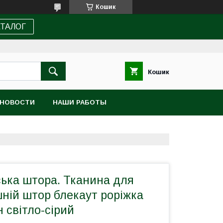
Кошик
АТАЛОГ
Кошик
НОВОСТИ
НАШИ РАБОТЫ
ька штора. Тканина для
шній штор блекаут роріжка
 світло-сірий