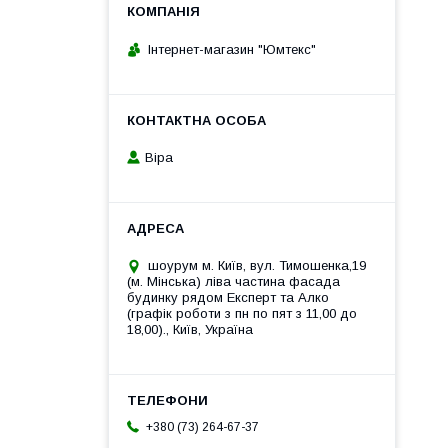
Інтернет-магазин "Юмтекс"
Віра
шоурум м. Київ, вул. Тимошенка,19
(м. Мінська) ліва частина фасада
будинку рядом Експерт та Алко
(графік роботи з пн по пят з 11,00 до
18,00)., Київ, Україна
+380 (73) 264-67-37