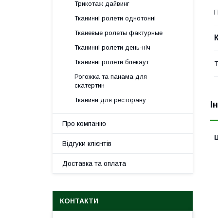
Трикотаж дайвинг
П
Тканинні ролети однотонні
Тканевые ролеты фактурные
Тканинні ролети день-ніч
Тканинні ролети блекаут
Т
Рогожка та панама для
скатертин
Тканини для ресторану
І
Про компанію
Ц
Відгуки клієнтів
Доставка та оплата
КОНТАКТИ