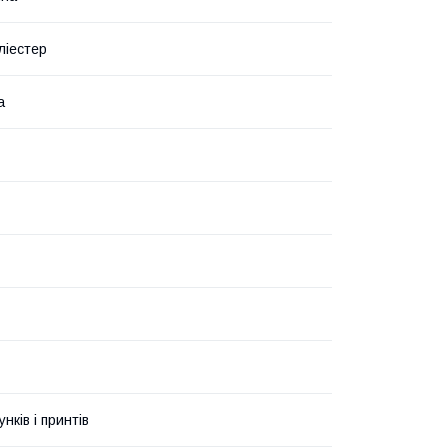
ліестер
а
унків і принтів