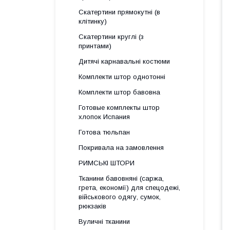
Скатертини прямокутні (в
клітинку)
Скатертини круглі (з
принтами)
Дитячі карнавальні костюми
Комплекти штор однотонні
Комплекти штор бавовна
Готовые комплекты штор
хлопок Испания
Готова тюльпан
Покривала на замовлення
РИМСЬКІ ШТОРИ
Тканини бавовняні (саржа,
грета, економії) для спецодежі,
військового одягу, сумок,
рюкзаків
Вуличні тканини