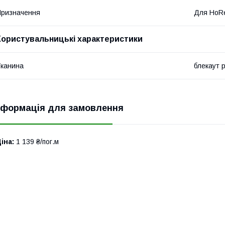
ризначення
Для HoR
Користувальницькі характеристики
канина
блекаут 
нформація для замовлення
іна:
1 139 ₴/пог.м