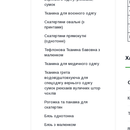
сумок
Тканина для воєнного одягу
Скатертини овальні (з
принтами)
Скатертини прямокутні
(однотонні)
Тефлонова Тканина бавовна з
малюнком
Х
Тканина для медичного одягу
Тканина грета
водовідштовхуюча для
спецодягу вернього одягу
сумок рюкзаків вуличних штор
чохлів
К
Рогожка та панама для
скатертин
Т
Бязь однотонна
Бязь з малюнком
В