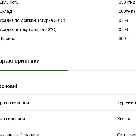
Щільність
330 г/м2
Склад
100% пэ
Усадка по довжині (стирка 30°C)
0.5%
Усадка потоку (стирка 30°C)
0.5%
Ширина
300 с
арактеристики
Основні
раїна виробник
Туреччи
ип сировини
Хімічна
ид хімічної тканини
Синтети