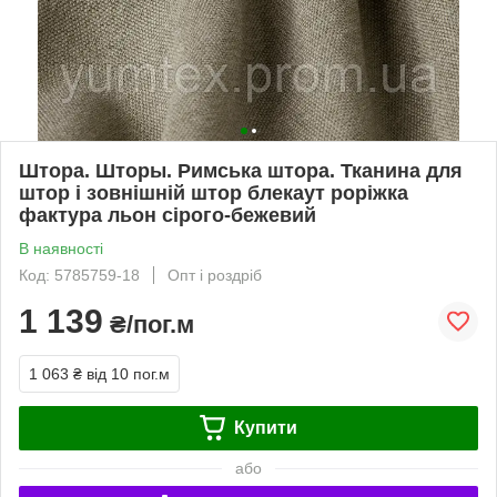
Штора. Шторы. Римська штора. Тканина для
штор і зовнішній штор блекаут роріжка
фактура льон сірого-бежевий
В наявності
Код: 5785759-18
Опт і роздріб
1 139
₴/пог.м
1 063 ₴
від 10 пог.м
Купити
або