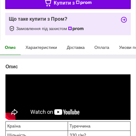
Купити з
Що таке купити з Пром?
Замовлення під захистом
Опис
Характеристики
Доставка
Оплата
Умови п
Опис
Країна
Туреччина
Щільність
330 г/м2