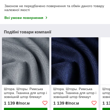
Законом не передбачено повернення та обмін даного товару
належної якості
Всі умови повернення
Подібні товари компанії
Штора. Шторы. Римська
Штора. Шторы. Римська
Штор
штора. Тканина для штор і
штора. Тканина для штор і
штор
зовнішній штор блекаут
зовнішній штор блекаут
зовн
роріжка фактура льон
роріжка фактура льон
рорі
1 139
1 139
1 1
₴/пог.м
₴/пог.м
сірий
синьо-фіолетовий
шок