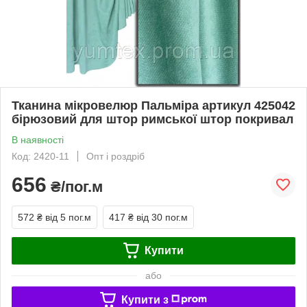
Тканина мікровелюр Пальміра артикул 425042
бірюзовий для штор римської штор покривал
В наявності
Код: 2420-11
Опт і роздріб
656
₴/пог.м
572 ₴
від 5 пог.м
417 ₴
від 30 пог.м
Купити
або
Купити з