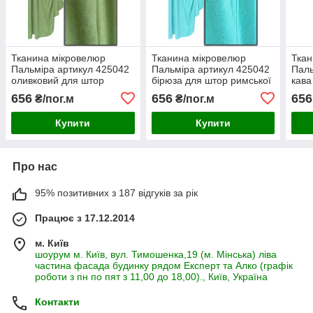
Тканина мікровелюр
Тканина мікровелюр
Ткан
Пальміра артикул 425042
Пальміра артикул 425042
Паль
оливковий для штор
бірюза для штор римської
кава
римської штор покривал
штор покривал залишок
римс
656
656
656
₴/пог.м
₴/пог.м
145 см
Купити
Купити
Про нас
95% позитивних з 187 відгуків за рік
Працює з 17.12.2014
м. Київ
шоурум м. Київ, вул. Тимошенка,19 (м. Мінська) ліва
частина фасада будинку рядом Експерт та Алко (графік
роботи з пн по пят з 11,00 до 18,00)., Київ, Україна
Контакти