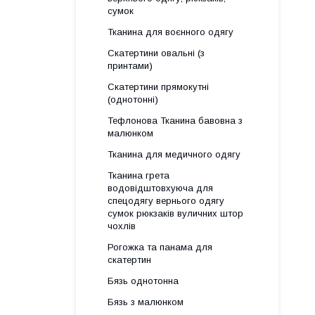
сумок
Тканина для воєнного одягу
Скатертини овальні (з
принтами)
Скатертини прямокутні
(однотонні)
Тефлонова Тканина бавовна з
малюнком
Тканина для медичного одягу
Тканина грета
водовідштовхуюча для
спецодягу вернього одягу
сумок рюкзаків вуличних штор
чохлів
Рогожка та панама для
скатертин
Бязь однотонна
Бязь з малюнком