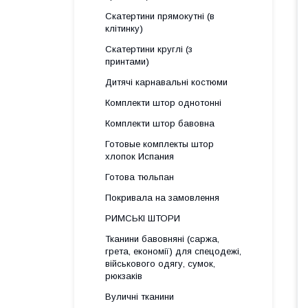
Скатертини прямокутні (в
клітинку)
Скатертини круглі (з
принтами)
Дитячі карнавальні костюми
Комплекти штор однотонні
Комплекти штор бавовна
Готовые комплекты штор
хлопок Испания
Готова тюльпан
Покривала на замовлення
РИМСЬКІ ШТОРИ
Тканини бавовняні (саржа,
грета, економії) для спецодежі,
військового одягу, сумок,
рюкзаків
Вуличні тканини