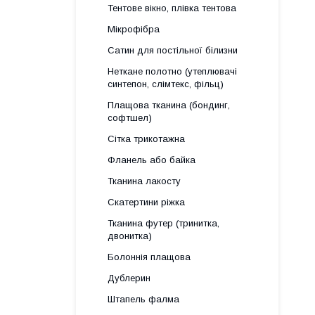
Тентове вікно, плівка тентова
Мікрофібра
Сатин для постільної білизни
Неткане полотно (утеплювачі
синтепон, слімтекс, фільц)
Плащова тканина (бондинг,
софтшел)
Сітка трикотажна
Фланель або байка
Тканина лакосту
Скатертини ріжка
Тканина футер (тринитка,
двонитка)
Болоннія плащова
Дублерин
Штапель фалма