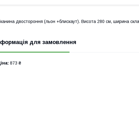
канина двостороння (льон +блискаут). Висота 280 см, ширина скл
нформація для замовлення
іна:
873 ₴