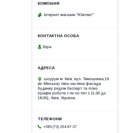
Інтернет-магазин "Юмтекс"
Віра
шоурум м. Київ, вул. Тимошенка,19
(м. Мінська) ліва частина фасада
будинку рядом Експерт та Алко
(графік роботи з пн по пят з 11,00 до
18,00)., Київ, Україна
+380 (73) 264-67-37