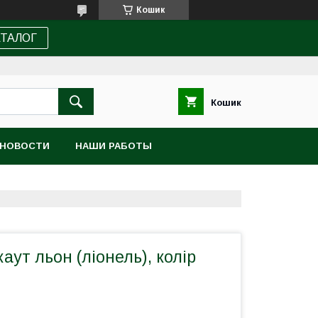
Кошик
АТАЛОГ
Кошик
НОВОСТИ
НАШИ РАБОТЫ
аут льон (ліонель), колір