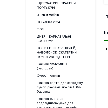
І ДЕКОРАТИВНІ ТКАНИНИ
ПОРТЬЄРНІ
Зшивки меблів
Т
НОВИНКИ 2024
ТЮЛІ
І
ДИТЯЧІ КАРНАВАЛЬНІ
КОСТЮМИ
ПОШИТТЯ ШТОР, ТЮЛЕЙ,
Ц
НАВОЛОЧОК, СКАТЕРТИН,
ПОКРИВАЛ, від 11 ГРН
Тканини скатертинні
(ресторан)
Сурові тканини
Тканина саржа для спецодягу,
сумок, рюкзаків, чохлів 100%
бавовна
Тканина рип-стоп
водовідштовхуюча для
верхнього одягу, рюкзаків,