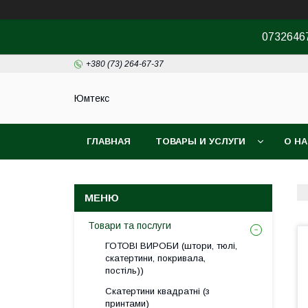
07326467
+380 (73) 264-67-37
Юмтекс
ГЛАВНАЯ
ТОВАРЫ И УСЛУГИ
О Н
ПРО ШОУРУМ
Товари та послуги
ГОТОВІ ВИРОБИ (штори, тюлі,
скатертини, покривала,
постіль))
Скатертини квадратні (з
принтами)