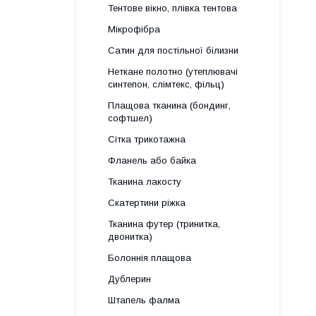
Тентове вікно, плівка тентова
Мікрофібра
Сатин для постільної білизни
Неткане полотно (утеплювачі
синтепон, слімтекс, фільц)
Плащова тканина (бондинг,
софтшел)
Сітка трикотажна
Фланель або байка
Тканина лакосту
Скатертини ріжка
Тканина футер (тринитка,
двонитка)
Болоннія плащова
Дублерин
Штапель фалма