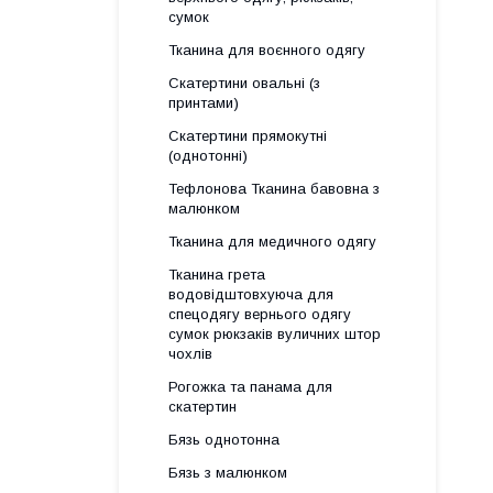
сумок
Тканина для воєнного одягу
Скатертини овальні (з
принтами)
Скатертини прямокутні
(однотонні)
Тефлонова Тканина бавовна з
малюнком
Тканина для медичного одягу
Тканина грета
водовідштовхуюча для
спецодягу вернього одягу
сумок рюкзаків вуличних штор
чохлів
Рогожка та панама для
скатертин
Бязь однотонна
Бязь з малюнком