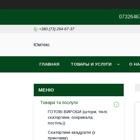
07326467
+380 (73) 264-67-37
Юмтекс
ГЛАВНАЯ
ТОВАРЫ И УСЛУГИ
О Н
ПРО ШОУРУМ
Товари та послуги
ГОТОВІ ВИРОБИ (штори, тюлі,
скатертини, покривала,
постіль))
Скатертини квадратні (з
принтами)