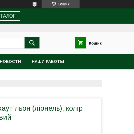
Кошик
АТАЛОГ
Кошик
НОВОСТИ
НАШИ РАБОТЫ
аут льон (ліонель), колір
вий