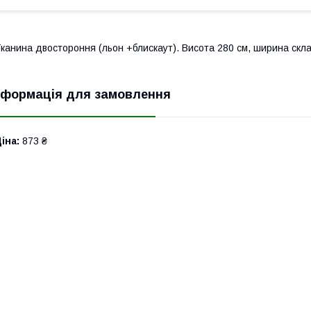
канина двостороння (льон +блискаут). Висота 280 см, ширина скл
нформація для замовлення
іна:
873 ₴