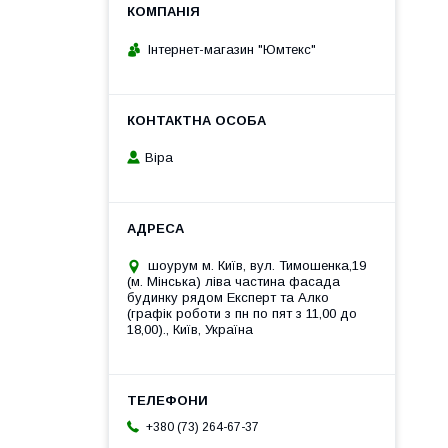
Інтернет-магазин "Юмтекс"
Віра
шоурум м. Київ, вул. Тимошенка,19
(м. Мінська) ліва частина фасада
будинку рядом Експерт та Алко
(графік роботи з пн по пят з 11,00 до
18,00)., Київ, Україна
+380 (73) 264-67-37