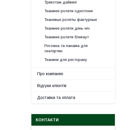
Трикотаж дайвинг
Тканинні ролети однотонні
Тканевые ролеты фактурные
Тканинні ролети день-ніч
Тканинні ролети блекаут
Рогожка та панама для
скатертин
Тканини для ресторану
Про компанію
Відгуки клієнтів
Доставка та оплата
КОНТАКТИ