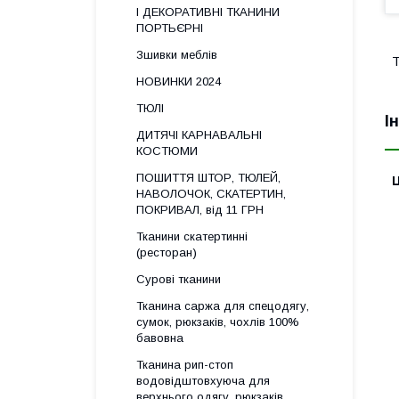
І ДЕКОРАТИВНІ ТКАНИНИ
ПОРТЬЄРНІ
Зшивки меблів
Т
НОВИНКИ 2024
ТЮЛІ
І
ДИТЯЧІ КАРНАВАЛЬНІ
КОСТЮМИ
ПОШИТТЯ ШТОР, ТЮЛЕЙ,
Ц
НАВОЛОЧОК, СКАТЕРТИН,
ПОКРИВАЛ, від 11 ГРН
Тканини скатертинні
(ресторан)
Сурові тканини
Тканина саржа для спецодягу,
сумок, рюкзаків, чохлів 100%
бавовна
Тканина рип-стоп
водовідштовхуюча для
верхнього одягу, рюкзаків,