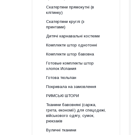
Скатертини прямокутні (в
клітинку)
Скатертини круглі (з
принтами)
Дитячі карнавальні костюми
Комплекти штор однотонні
Комплекти штор бавовна
Готовые комплекты штор
хлопок Испания
Готова тюльпан
Покривала на замовлення
РИМСЬКІ ШТОРИ
Тканини бавовняні (саржа,
грета, економії) для спецодежі,
військового одягу, сумок,
рюкзаків
Вуличні тканини