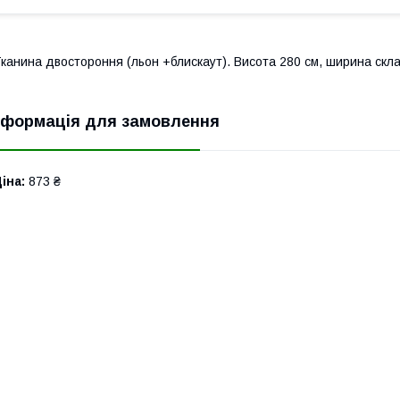
канина двостороння (льон +блискаут). Висота 280 см, ширина скл
нформація для замовлення
іна:
873 ₴