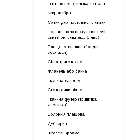
Тентове вікно, плівка тентова
Мікрофібра
Сатин для постільної білизни
Неткане полотно (утеплювачі
синтепон, слімтекс, фільц)
Плащова тканина (бондинг,
софтшел)
Сітка трикотажна
Фланель або байка
Тканина лакосту
Скатертини ріжка
Тканина футер (тринитка,
двонитка)
Болоннія плащова
Дублерин
Штапель фалма