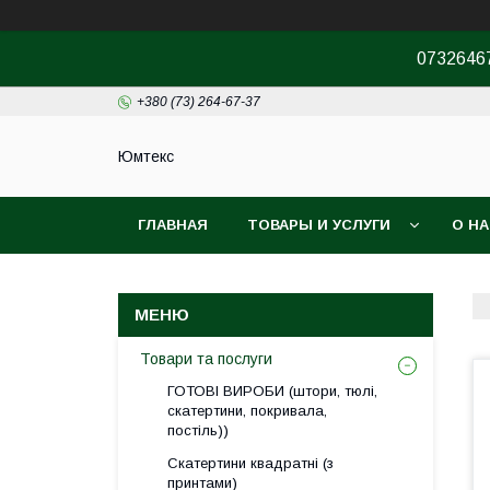
07326467
+380 (73) 264-67-37
Юмтекс
ГЛАВНАЯ
ТОВАРЫ И УСЛУГИ
О Н
ПРО ШОУРУМ
Товари та послуги
ГОТОВІ ВИРОБИ (штори, тюлі,
скатертини, покривала,
постіль))
Скатертини квадратні (з
принтами)