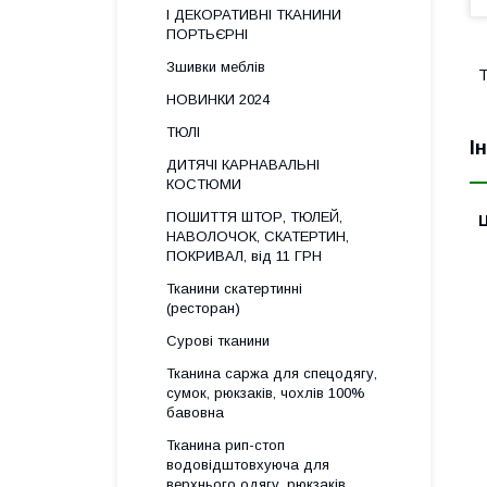
І ДЕКОРАТИВНІ ТКАНИНИ
ПОРТЬЄРНІ
Зшивки меблів
Т
НОВИНКИ 2024
ТЮЛІ
І
ДИТЯЧІ КАРНАВАЛЬНІ
КОСТЮМИ
ПОШИТТЯ ШТОР, ТЮЛЕЙ,
Ц
НАВОЛОЧОК, СКАТЕРТИН,
ПОКРИВАЛ, від 11 ГРН
Тканини скатертинні
(ресторан)
Сурові тканини
Тканина саржа для спецодягу,
сумок, рюкзаків, чохлів 100%
бавовна
Тканина рип-стоп
водовідштовхуюча для
верхнього одягу, рюкзаків,