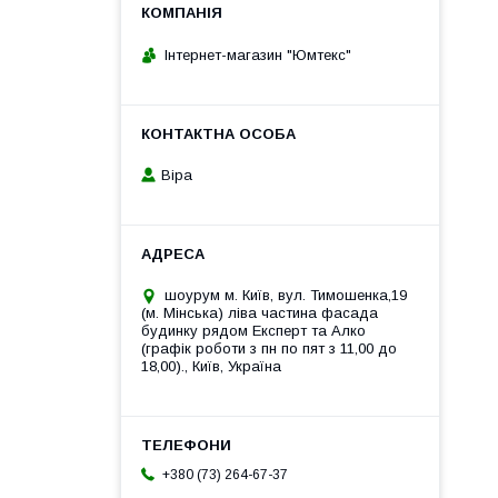
Інтернет-магазин "Юмтекс"
Віра
шоурум м. Київ, вул. Тимошенка,19
(м. Мінська) ліва частина фасада
будинку рядом Експерт та Алко
(графік роботи з пн по пят з 11,00 до
18,00)., Київ, Україна
+380 (73) 264-67-37