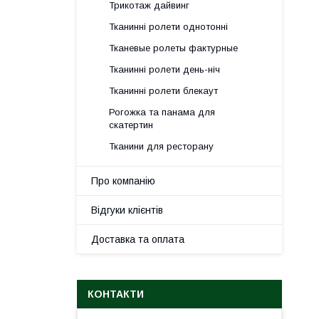
Трикотаж дайвинг
Тканинні ролети однотонні
Тканевые ролеты фактурные
Тканинні ролети день-ніч
Тканинні ролети блекаут
Рогожка та панама для
скатертин
Тканини для ресторану
Про компанію
Відгуки клієнтів
Доставка та оплата
КОНТАКТИ