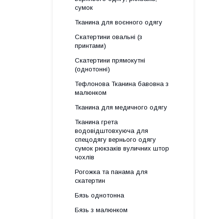
сумок
Тканина для воєнного одягу
Скатертини овальні (з
принтами)
Скатертини прямокутні
(однотонні)
Тефлонова Тканина бавовна з
малюнком
Тканина для медичного одягу
Тканина грета
водовідштовхуюча для
спецодягу вернього одягу
сумок рюкзаків вуличних штор
чохлів
Рогожка та панама для
скатертин
Бязь однотонна
Бязь з малюнком