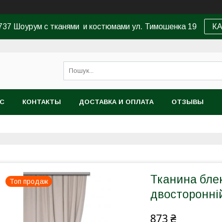
37 Шоурум с тканями и костюмами ул. Тимошенка 19
К
АС
КОНТАКТЫ
ДОСТАВКА И ОПЛАТА
ОТЗЫВЫ
Тканина блек
Топ продаж
двосторонній
873 ₴