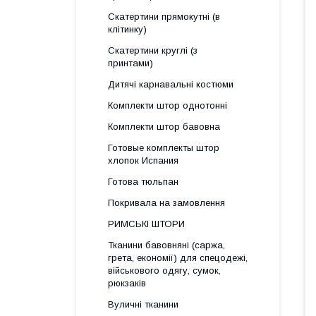
Скатертини прямокутні (в
клітинку)
Скатертини круглі (з
принтами)
Дитячі карнавальні костюми
Комплекти штор однотонні
Комплекти штор бавовна
Готовые комплекты штор
хлопок Испания
Готова тюльпан
Покривала на замовлення
РИМСЬКІ ШТОРИ
Тканини бавовняні (саржа,
грета, економії) для спецодежі,
військового одягу, сумок,
рюкзаків
Вуличні тканини