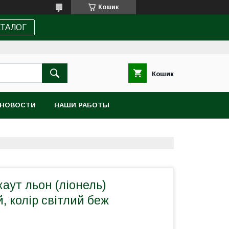
Кошик
АТАЛОГ
Кошик
НОВОСТИ
НАШИ РАБОТЫ
аут льон (ліонель)
, колір світлий беж