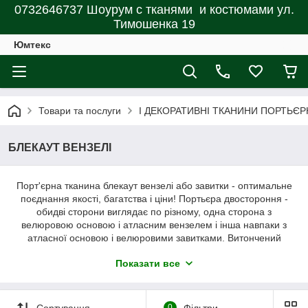
0732646737 Шоурум с тканями и костюмами ул.
Тимошенка 19
Юмтекс
Товари та послуги
І ДЕКОРАТИВНІ ТКАНИНИ ПОРТЬЄР
БЛЕКАУТ ВЕНЗЕЛІ
Порт'єрна тканина блекаут вензелі або завитки - оптимальне
поєднання якості, багатства і ціни! Портьєра двостороння -
обидві сторони виглядає по різному, одна сторона з
велюровою основою і атласним вензелем і інша навпаки з
атласної основою і велюровими завитками. Витончений
повторюваний візерунок збагатить інтер'єр вашого будинку і
Показати все
допоможе зробити його затишнішим.
Тканина блекаут виготовлена з матеріалу, в середину якого
вшита чорна нитка, основною функцією якої є висока ступінь
Сортування
0
Фільтри