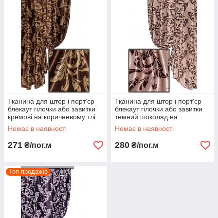
Тканина для штор і порт'єр
Тканина для штор і порт'єр
блекаут гілочки або завитки
блекаут гілочки або завитки
кремові на коричневому тлі
темний шоколад на
(двостороння)
бежевому тлі (двостороння)
Немає в наявності
Немає в наявності
271
280
₴/пог.м
₴/пог.м
Топ продажів