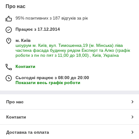
ваші замовлення за наданою вами фотографії виробу або
Про нас
його ескиза. Ціни на пошиття становлять 7 грн за м. п. рядки.
Тобто 2 штори по 1,5 м вам обійдуться в 190 грн, по 2 м в
95% позитивних з 187 відгуків за рік
230 грн, по 2,5 м 270 грн, по 3 м у 310 грн.
Вартість пошиття на люверсах - 90 грн за м. п. ширини
Працює з 17.12.2014
полотна, плюс на 1 м. п. тканини потрібно 6 шт люверсів по
м. Київ
13
грн за шт.
шоурум м. Київ, вул. Тимошенка,19 (м. Мінська) ліва
Выгладка полотен входить у вартість пошыва.
частина фасада будинку рядом Експерт та Алко (графік
роботи з пн по пят з 11,00 до 18,00)., Київ, Україна
Контакти
Сьогодні працює з 08:00 до 20:00
Показати весь графік роботи
Про нас
Контакти
Доставка та оплата