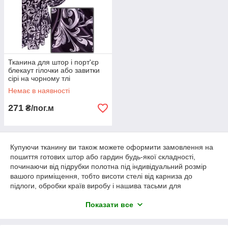
Тканина для штор і порт'єр
блекаут гілочки або завитки
сірі на чорному тлі
(двостороння)
Немає в наявності
271
₴/пог.м
Купуючи тканину ви також можете оформити замовлення на
пошиття готових штор або гардин будь-якої складності,
починаючи від підрубки полотна під індивідуальний розмір
вашого приміщення, тобто висоти стелі від карниза до
підлоги, обробки країв виробу і нашива тасьми для
подальшої драпірування в певний вид складок або на
Показати все
люверси (кільця) або комбінування різних тканин разом.
Ми в найкоротші строки (від 3 до 7 робочих днів) виконаємо